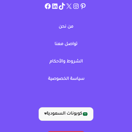
instagram.com/allcouponat
facebook
linkedin
TikTok
twitter
pinterest
من نحن
تواصل معنا
الشروط والأحكام
سياسة الخصوصية
كوبونات السعودية
▾