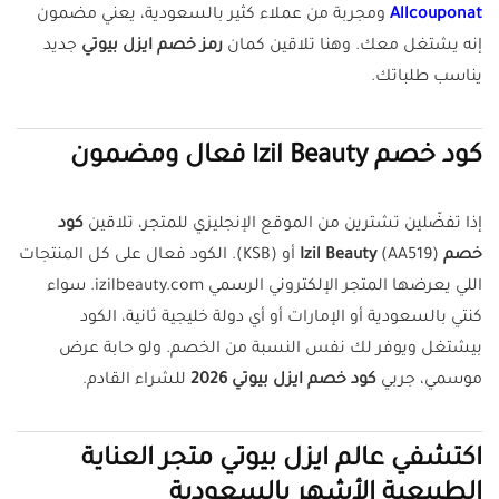
Allcouponat
ومجربة من عملاء كثير بالسعودية، يعني مضمون
إنه يشتغل معك. وهنا تلاقين كمان
رمز خصم ايزل بيوتي
جديد
يناسب طلباتك.
كود خصم Izil Beauty فعال ومضمون
إذا تفضّلين تشترين من الموقع الإنجليزي للمتجر، تلاقين
كود
خصم Izil Beauty
(AA519) أو (KSB). الكود فعال على كل المنتجات
اللي يعرضها المتجر الإلكتروني الرسمي izilbeauty.com. سواء
كنتي بالسعودية أو الإمارات أو أي دولة خليجية ثانية، الكود
بيشتغل ويوفر لك نفس النسبة من الخصم. ولو حابة عرض
موسمي، جربي
كود خصم ايزل بيوتي 2026
للشراء القادم.
اكتشفي عالم ايزل بيوتي متجر العناية
الطبيعية الأشهر بالسعودية