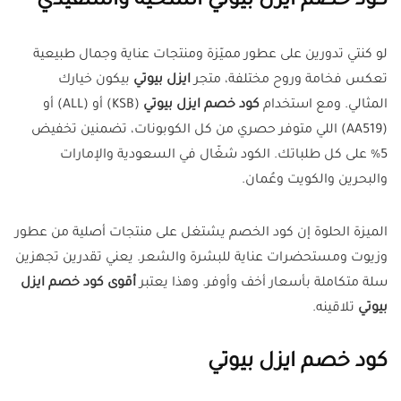
كود خصم ايزل بيوتي انسخيه واستفيدي
لو كنتي تدورين على عطور مميّزة ومنتجات عناية وجمال طبيعية
تعكس فخامة وروح مختلفة، متجر
ايزل بيوتي
بيكون خيارك
المثالي. ومع استخدام
كود خصم ايزل بيوتي
(KSB) أو (ALL) أو
(
AA519
) اللي متوفر حصري من كل الكوبونات، تضمنين تخفيض
5% على كل طلباتك. الكود شغّال في السعودية والإمارات
والبحرين والكويت وعُمان.
الميزة الحلوة إن كود الخصم يشتغل على منتجات أصلية من عطور
وزيوت ومستحضرات عناية للبشرة والشعر. يعني تقدرين تجهزين
سلة متكاملة بأسعار أخف وأوفر. وهذا يعتبر
أقوى كود خصم ايزل
بيوتي
تلاقينه.
كود خصم ايزل بيوتي