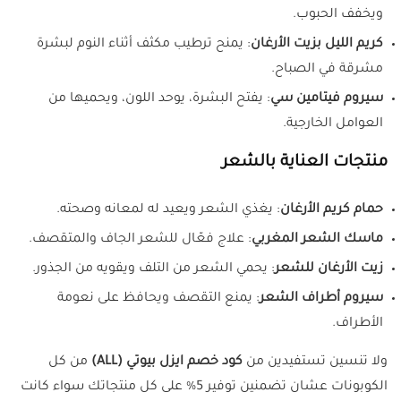
ويخفف الحبوب.
كريم الليل بزيت الأرغان
: يمنح ترطيب مكثف أثناء النوم لبشرة
مشرقة في الصباح.
سيروم فيتامين سي
: يفتح البشرة، يوحد اللون، ويحميها من
العوامل الخارجية.
منتجات العناية بالشعر
حمام كريم الأرغان
: يغذي الشعر ويعيد له لمعانه وصحته.
ماسك الشعر المغربي
: علاج فعّال للشعر الجاف والمتقصف.
زيت الأرغان للشعر
: يحمي الشعر من التلف ويقويه من الجذور.
سيروم أطراف الشعر
: يمنع التقصف ويحافظ على نعومة
الأطراف.
ولا تنسين تستفيدين من
كود خصم ايزل بيوتي (ALL)
من كل
الكوبونات عشان تضمنين توفير 5% على كل منتجاتك سواء كانت