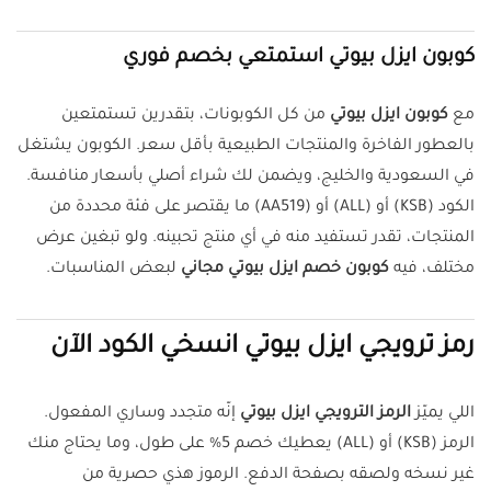
كوبون ايزل بيوتي استمتعي بخصم فوري
مع
كوبون ايزل بيوتي
من كل الكوبونات، بتقدرين تستمتعين
بالعطور الفاخرة والمنتجات الطبيعية بأقل سعر. الكوبون يشتغل
في السعودية والخليج، ويضمن لك شراء أصلي بأسعار منافسة.
الكود (KSB) أو (ALL) أو (AA519) ما يقتصر على فئة محددة من
المنتجات، تقدر تستفيد منه في أي منتج تحبينه. ولو تبغين عرض
مختلف، فيه
كوبون خصم ايزل بيوتي مجاني
لبعض المناسبات.
رمز ترويجي ايزل بيوتي انسخي الكود الآن
اللي يميّز
الرمز الترويجي ايزل بيوتي
إنّه متجدد وساري المفعول.
الرمز (KSB) أو (ALL) يعطيك خصم 5% على طول، وما يحتاج منك
غير نسخه ولصقه بصفحة الدفع. الرموز هذي حصرية من