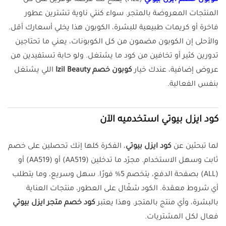
كوبون خصم ايزل بيوتي
(ALL) يفتح لك فرصة توفّرين على كل
المنتجات المعروضة بالمتجر. سواء كنتي ناوية تشترين عطور
فاخرة أو كريمات طبيعية للبشرة، الكوبون هذا يخلي أسعارك أقل.
والأحلى إن الكوبون مضمون من كل الكوبونات، يعني ما تحتاجين
تدورين كثير أو تخافين من كود ما يشتغل. ولو حابة تستفيدين من
عروض إضافية، عندك خيار
كوبون خصم Izil Beauty
اللي يشتغل
بنفس الفعالية.
كود ايزل بيوتي استخدميه الآن
لما تبحثين عن
كود ايزل بيوتي
، الفكرة كلها إنك تحصلين على خصم
ثابت وسهل الاستخدام. مجرّد ما تدخلين (
AA519
) أو (AA519) أو
(ALL) بصفحة الدفع، يتخصم 5% فورًا. سهل وسريع، وما يتطلب
أي شروط معقدة. الكود شغّال على العطور، منتجات العناية
بالبشرة، وأي منتج بالمتجر. وهذا يعتبر
كود خصم متجر ايزل بيوتي
فعال لكل المشتريات.