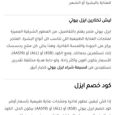
للعناية بالبشرة أو الشعر.
ليش تختارين ايزل بيوتي
ايزل بيوتي متجر يهتم بالتفاصيل، من العطور الشرقية المميزة
لمنتجات العناية الطبيعية اللي تناسب كل أنواع البشرة. المتجر
يركز على الجودة واللمسة الفاخرة، وهذا يخلي كل منتج يحسسك
إنك تستثمرين بجمالك. ومع الكود (KSB) أو (ALL) أو (AA519)،
الأسعار بتكون أهون وأكثر راحة. ولو حابة هدية مختلفة تقدرين
تستفيدين من
قسيمة شراء ايزل بيوتي
كخيار أنيق.
كود خصم ايزل
إذا كنتي تبغين عطور فاخرة ومنتجات عناية طبيعية بأسعار أوفر،
كود خصم ايزل بيوتي (KSB) أو (ALL) أو (AA519) بيكون الحل. الكود