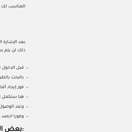
المناسب لك ف
ذلك لن يتم بد
قبل الدخول ا
بالبحث بالط
فور إيجاد أفضل كوب
هنا ستكمل ال
وعند الوصول 
وفورا احصد ا
:بعض ال