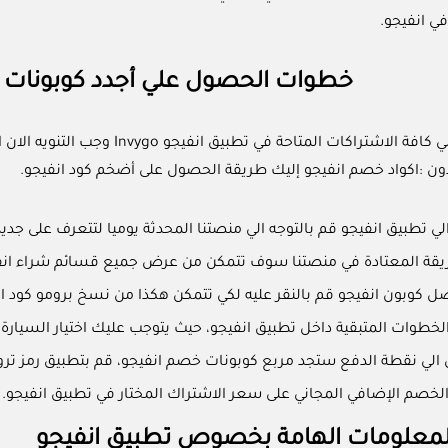
ي انفيجو.
خطوات الحصول علي أجدد كوبونات
بعد الإشارة الي كافة الاشتراكات
ون :اكواد خصم انفيجو إليك طريقة الحصول على أضخم كود انفيجو.
لي تطبيق انفيجو قم بالتوجه الي منصتنا المحدثة يوميا لتتعرف على جدي
ريقة المعتادة في منصتنا سوف تتمكن من عرض جميع قسائم شراء ان
ون انفيجو قم بالنقر عليه لكي تتمكن هكذا من نسخ برومو كود انفيجو (WVV6Z3BDZ) والانتقال الي المرحلة
خطوات المتبقية داخل تطبيق انفيجو، حيث يتوجب عليك اختيار السيارة
الي نقطة الدفع ستجد مربع كوبونات خصم انفيجو، قم بتطبيق رمز تروي
لخصم الإضافي المجاني على سعر الاشتراك المختار في تطبيق انفيجو.
معلومات الهامة بخصوص تطبيق انفيجو