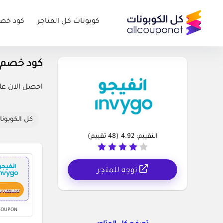
كوبونات كل المتاجر
كود خص
كود خصم انفيجو ode
احصل الان على
كل الكوبونا
التقييم:
4.92
(
48
تقييم)
توجه للمتجر
COUPON