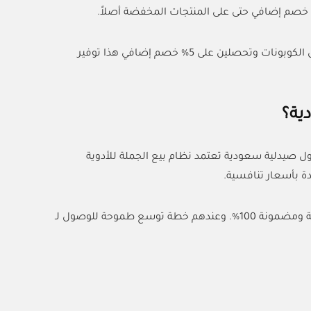
تخيلي تشترين منتج مخفض بنسبة 50% وبعدين تستخدمين كود (ACC) من منصة كل الكوبونات وتحصلين على 5% خصم إضافي هذا توفير
ية؟
ول صيدلية سعودية تعتمد نظام بيع الجملة للأدوية
دة بأسعار تنافسية.
اللي يميز اي براند إنها تهتم بأدق التفاصيل وتضمن إن كل المنتجات اللي تبيعها أصلية ومضمونة 100%. وعندهم خطة توسع طموحة للوصول لـ