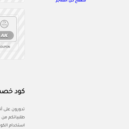
تصفح كل المتاجر
COUPON
كود خصم اي براند (ACC): وفّر 5% عل
طلبياتكم من 
استخدام الكود