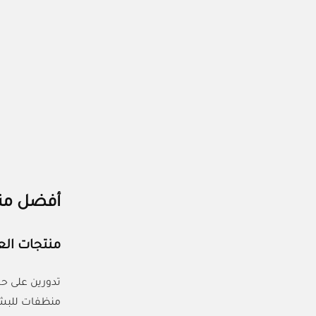
أفضل منتج
منتجات الع
تدورين على حل