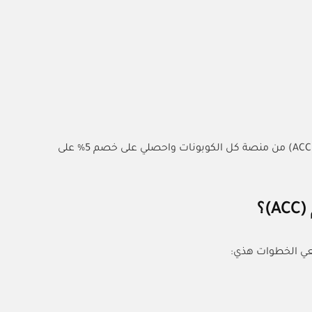
وإذا كنتي تبين تحصلين على تجربة تسوق أفضل وأوفر، استخدمي كود خصم اي براند (ACC) من منصة كل الكوبونات واحصلي على خصم 5% على
؟