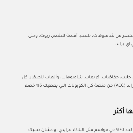
الشعر من شامبوهات، بلسم، أقنعة للشعر، زيوت، وحتى
اي براند.
حليب، حفاضات، كريمات، شامبوهات، وألعاب للصغار. كل
هالمنتجات متوفرة بأسعار حلوة، وتقدرين تخليها أحلى لما تستخدمين كود خصم اي براند (ACC) من منصة كل الكوبونات اللي يعطيك 5% خصم
 أكثر
اي براند مو بس يقدم منتجات ممتازة، لكن بعد يوفر عروض وتخفيضات دورية توصل لحد 70% في مواسم مثل البلاك فرايدي. وعشان نخليك