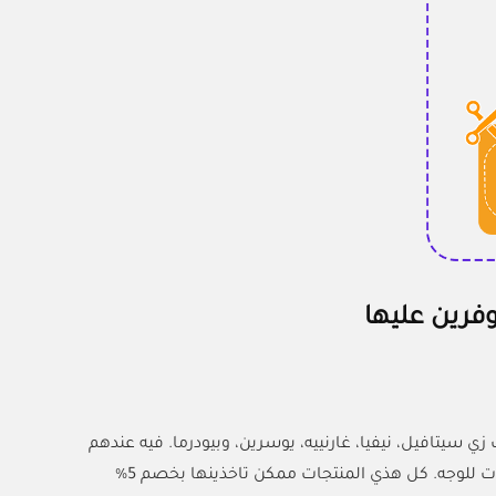
وفرين عليها
 سيتافيل، نيفيا، غارنييه، يوسرين، وبيودرما. فيه عندهم
منظفات للبشرة، مرطبات للوجه، ماسكات، منتجات تفتيح، واقيات شمس، وسيرومات للوجه. كل هذي المنتجات ممكن تاخذينها بخصم 5%