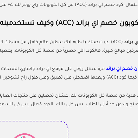
(ACC) من كل الكوبونات راح يوفر لك 5% على فاتورتك الكاملة وبكل سهولة.
صم اي براند (ACC) وكيف تستخدمينه؟
 براند
(ACC) هو فرصتك يا حلوة إنك تدخلين عالم كامل من منتجات 
مبالغ كبيرة. هالكود، اللي حصرياً من منصة كل الكوبونات، يعطيك خصم 5% على كل مشترياتك من صيدلية
ن خصم اي براند
مرة سهل روحي على موقع اي براند واختاري المنتجات ال
ول راح تشوفين الخصم ينطبق على إجمالي فاتورتك.
د هدية من منصة كل الكوبونات لك، عشان تحصلين على منتجات العناية 
 منتج وبدون حد أدنى للطلب. بس خلي بالك، الكود فعال بس في السعو