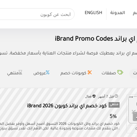
م
المدونة
ENGLISH
iBrand Promo Cod
اي براند يعطيك فرصة لشراء منتجات العناية بأسعار مخفضة، تسوق الآن م
ت
صفقات
كوبونات خصم
عروض
منتهي
قبل 7 أشهر
فعال
منتهي
كود خصم اي براند كوبون iBrand 2026
5%
كود خصم اي براند وكل الكوبونات 2026 التسوق أصبح أسهل و
، اللي بتقدم لك منتجات متنوعة وبجودة عالية. لكن الأهم إنك تقدر تسوّق بدون 