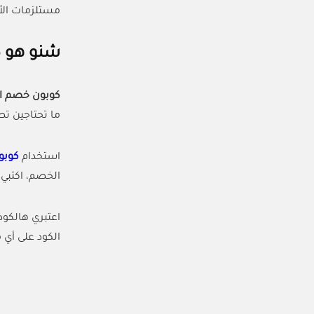
مستلزمات الأطفال، كود خصم اي براند 
شنو هو كوبون خ
كوبون خصم اي
ما تحتاجين تصرفين 
استخدام
كوبو
الخصم، اكتبي فيها كود (ACC) وبعدها اضغطي على تطبيق وعلى ط
اعتبري هالكو
الكود على أي