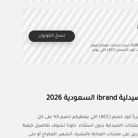
نسخ الكوبون
كود خصم صيدلية اي براند احصل على توفير فوري مع كوبونات كل الكوبونات 2026 حبيت اشارك معكم اليوم
تجربتي الشخصية مع أقوى كود خصم صيدلية اي براند من منصة كل الكوبونات كود الخصم (ACC) اللي يوفر
تدورون على أكواد خصم اي براند فعّالة في 2026؟ منصة كل الكوبونات جايبة لكم حصرياً كود خصم (ACC) اللي يعطيكم خصم 5% على كل
تجات الصيدلية بدون استثناء. خلونا نشوف تفاصيل كيفية
ين على منتجات العناية بالبشرة، الشعر، المكياج أو حتى