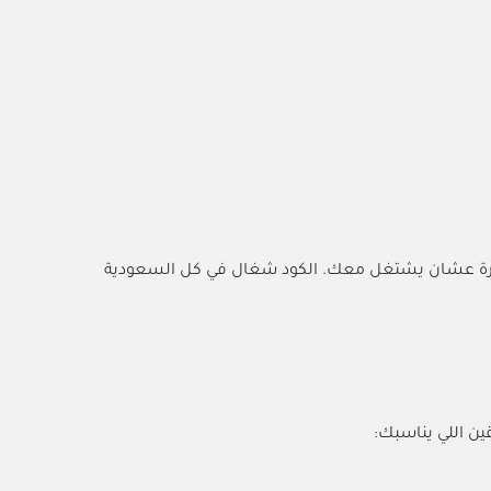
تأكدي إنك تكتبين الكود صح ((ACC)) بالحروف الكبيرة عشان يشتغل معك. الكود شغال في كل السعودية
ين اللي يناسبك: