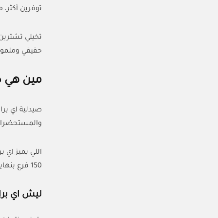
توفرين أكثر، منصة كل الكوب
حقيقي وملموس
مين هي ص
صيدلية اي برا
والمستحضرات ا
150 فرع بنهاية 2026.
ليش اي بر