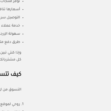
توفر منتجات أصلية 100% من أشهر ا
أسعارها تنافس
التوصيل سري
خدمة عملاء م
سهولة الإرجاع
طرق دفع متن
كل مشترياتك
كيف تتسوق
التسوق من اي برا
روحي لموقع اي