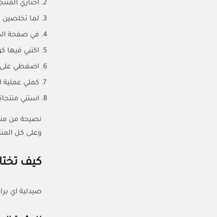
اختاري المنت
لما تخلصين 
في صفحة الدف
اكتبي فيها كود (ACC) من منصة كل ال
اضغطي على تطبيق 
كملي عملية ا
استني منتجات
وعلى كل المنت
كيف تختار
صيدلية اي برا