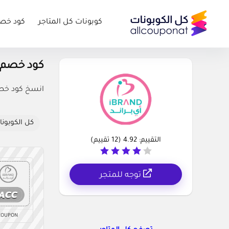
كوبونات كل المتاجر
كود خص
كود خصم اي براند es
انسخ كود خصم 
كل الكوبونا
التقييم:
4.92
(
12
تقييم)
توجه للمتجر
COUPON