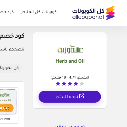
كوبونات كل المتاجر
كود خص
كود خصم عشبة وزيت 
ننصحكم باستخد
كل الكوبونا
التقييم:
4.74
(
19
تقييم)
توجه للمتجر
COUPON