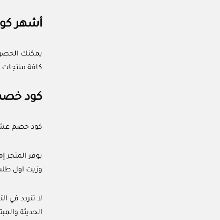
أشهر كو
يمكنك الحصو
كافة منتجات ا
كود خصم
كود خصم عشبة وزيت اول طلب (ACC) يتيح لك فرصة
يوفر المتجر إ
وزيت اول طلب (ACC) من خلال نسخه ولصقه في الخانة المخصصة له عند إتما
لا تتردد في 
الحديثة والمب