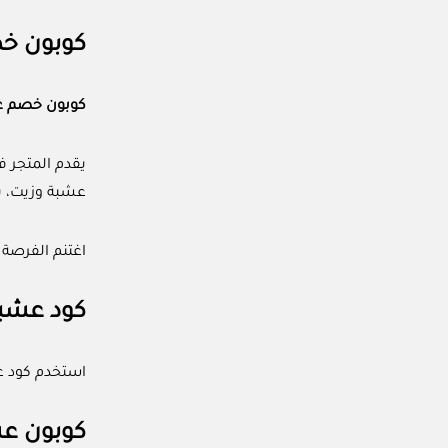
كوبون خص
كوبون خصم ع
يقدم المتجر ف
عشبة وزيت، ب
اغتنم الفرصة 
كود عشبة وزيت بق
استخدم كود عشبة وزيت (ACC) الذي يوفر لك تخفيض مميز يص
كوبون عشبة وز