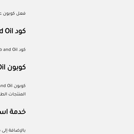
فعل كوبون عشبة وزيت (ACC) للاستفادة من خصم يصل حتى 
كود Herb and Oil فعال ومجرب
كود Herb and Oil فعال ومجرب من قبل فريق الموقع لضمان حصولك على أكبر توفير لأموالك أثناء التسوق أونلاين.
كوبون Herb and Oil متاح لجميع العملاء
المنتجات الطب
خدمة است
بالإضافة إلى