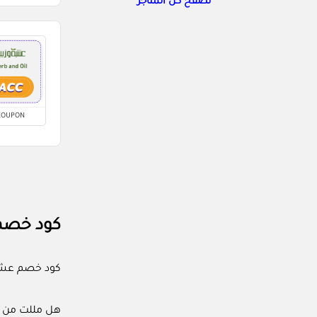
تصفح كل المتاجر
COUPON
كود خصم عشبة
كود خصم عشبة وزيت (ACC) يوفر لك أكثر من 10% على قيمة مشترياتك 
هل مللت من ا