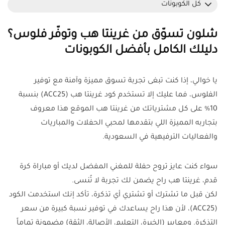
كل الكوبونات
شلون تسوّق من غرينتا هب وتوفّر فلوس؟
دليلك الكامل بأفضل الكوبونات
يا خوالي، إذا كنت تبغى تجربة تسوق مميزة وآمنة مع توفير
الفلوس، فما عليك إلا تستخدم كود غرينتا هب (ACC25) بنسبة
10% على كل مشترياتك من غرينتا هب الموقع هذا معروف
بتجاربه المميزة اللي بتقدمها لمحبي الحفلات والمباريات
والفعاليات الترفيهية في السعودية.
سواء كنت عايز تروح حفلة للمغني المفضل لديك أو مباراة كرة
قدم، غرينتا هب راح يضمن لك تجربة لا تُنسى.
لكن قبل ما تشترك أو تشتري أي تذكرة، تأكد إنك استخدمت الكود
(ACC25)، لأن هذا راح يساعدك في توفير نسبة كبيرة من سعر
التذكرة. ومعايير (الخبرة، التعليم، الأصالة، الثقة) مضمونة تماماً