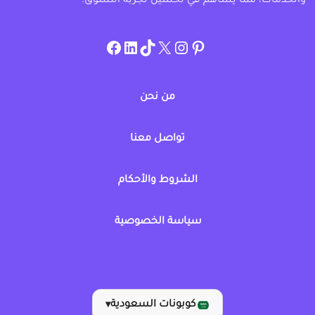
والخدمات، مما يساهم في تحسين تجربة التسوق.
instagram.com/allcouponat
facebook
linkedin
TikTok
twitter
pinterest
من نحن
تواصل معنا
الشروط والأحكام
سياسة الخصوصية
كوبونات السعودية
▾