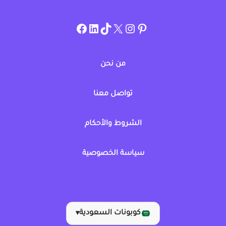
instagram.com/allcouponat
facebook
linkedin
TikTok
twitter
pinterest
من نحن
تواصل معنا
الشروط والأحكام
سياسة الخصوصية
كوبونات السعودية
▾