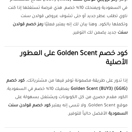
أوفر.
رمز ترويجي قولدن سنت (WIN9) (AN77)
صالح للاستخدام
في السعودية ويمنحك 10% خصم. هذي فرصة تستغلها إذا كنت
ناوي تطلب عطر جديد أو حتى تشوف عروض قولدن سنت
وتكملها بالكود. وهنا يبان لك إنه يعتبر فعليًا
رمز خصم قولدن
سنت
جديد يضمن لك التوفير.
كود خصم Golden Scent على العطور
الأصلية
إذا تدور على طريقة مضمونة توفر فيها من مشترياتك،
كود خصم
Golden Scent (BUY3) (GGIG)
يعطيك 10% خصم في السعودية.
الكود مقدم حصري من كل الكوبونات ويشتغل بسهولة على
موقع Golden Scent. ولا تنسى إنه يعتبر
كود خصم قولدن سنت
السعودية
الأفضل حالياً للتوفير.