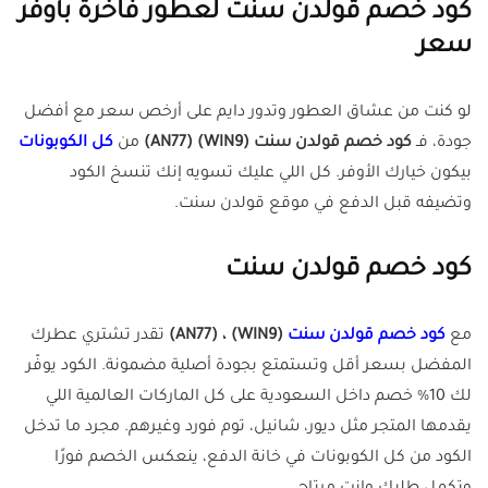
كود خصم قولدن سنت لعطور فاخرة بأوفر
سعر
لو كنت من عشاق العطور وتدور دايم على أرخص سعر مع أفضل
جودة، فـ
كود خصم قولدن سنت (WIN9) (AN77)
من
كل الكوبونات
بيكون خيارك الأوفر. كل اللي عليك تسويه إنك تنسخ الكود
وتضيفه قبل الدفع في موقع قولدن سنت.
كود خصم قولدن سنت
مع
كود خصم قولدن سنت
(WIN9) ، (AN77)
تقدر تشتري عطرك
المفضل بسعر أقل وتستمتع بجودة أصلية مضمونة. الكود يوفّر
لك 10% خصم داخل السعودية على كل الماركات العالمية اللي
يقدمها المتجر مثل ديور، شانيل، توم فورد وغيرهم. مجرد ما تدخل
الكود من كل الكوبونات في خانة الدفع، ينعكس الخصم فورًا