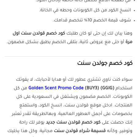
في صفحة الدفع تحصل خانة خاصة بإدخال الكود.
انسخ الكود من كل الكوبونات وحطه في الخانة.
شوف قيمة الخصم 10% تنخصم قدامك.
وهنا يبان لك إن حتى لو كان طلبك
كود خصم قولدن سنت اول
مرة
أو حتى مع عروض ثانية، بتلقى الخصم يطبق بشكل مضمون.
كود خصم جولدن سنت
سواء كنت ناوي تشتري عطور لك أو هدايا لأحبابك، لا يفوتك
استخدام
(BUY3) (GGIG)
Golden Scent Promo Code
من كل
الكوبونات. الخصم مضمون ويشتغل في السعودية على كل
المنتجات. ادخل موقع قولدن سنت، انسخ الكود، واستمتع
بخصومات على أجمل العطور العالمية. وبهالطريقة تقدر تعتبر
إنك حصلت على
كود خصم قولدن سنت جديد
يوفر لك راحة
وتوفير، وكأنه
قسيمة شراء قولدن سنت
مجانية. وكل هذا يخليك