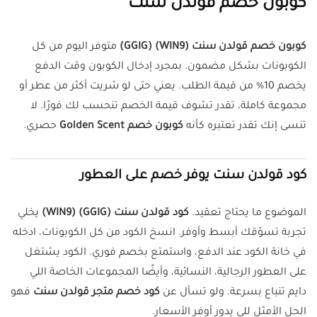
كوبون خصم قولدن سنت
كوبون خصم قولدن سنت (WIN9) (GGIG)
متوفر اليوم من كل
الكوبونات بشكل مضمون. بمجرد إدخال الكوبون وقت الدفع
يخصم 10% من قيمة الطلب. يعني حتى لو شريت أكثر من عطر أو
مجموعة كاملة، تقدر تشوف قيمة الخصم تنحسب لك فورًا. لا
تنسى إنك تقدر تعتبره كأنه
كوبون خصم Golden Scent
حصري.
كود قولدن سنت يوفر خصم على العطور
الموضوع ما يحتاج تعقيد.
كود قولدن سنت (GGIG) (WIN9)
يخلي
تجربة تسوّقك أبسط وأوفر. انسخ الكود من كل الكوبونات، ادخله
في خانة الكود عند الدفع، واستمتع بخصم فوري. الكود يشتغل
على العطور الرجالية، النسائية، وأيضًا المجموعات الخاصة اللي
دايم تنباع بسرعة. ولو تسأل عن
كود خصم متجر قولدن سنت
فهو
الحل الأمثل للي يدور أوفر الأسعار.