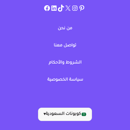
instagram.com/allcouponat
facebook
linkedin
TikTok
twitter
pinterest
من نحن
تواصل معنا
الشروط والأحكام
سياسة الخصوصية
كوبونات السعودية
▾