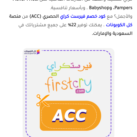
كراي تشكيلة واسعة من الماركات العالمية مثل
Fisher-Price،
Pampers، وBabyshop
، وبأسعار تنافسية.
والأجمل؟ مع
كود خصم فيرست كراي
الحصري (ACC)
من
منصة
كل الكوبونات
، يمكنك توفير
22%
على جميع مشترياتك في
السعودية والإمارات.