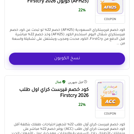
(AFH25) كوبون Firstcry 2026
22%
COUPON
كود خصم فيرستكراي السعودية (AFH25) خصم 22% لو تبحث عن كود خصم
فيرستكراي شغّال اليوم، استخدم الكود (AFH25) وخذ خصم 22% مباشرة
قبل الدفع من FirstCry، الكود محدث ومجرب ويشتغل على تشكيلة واسعة
من ...
نسخ الكوبون
قبل شهرين
فعال
كود خصم فيرست كراي اول طلب
Firstcry 2026
22%
COUPON
كود خصم فيرست كراي أول طلب 22% لتجهيز احتياجات طفلك بتكلفة أقل
كود خصم فيرست كراي أول طلب (ACC) يوفّر خصم 22% مباشر على
متعلقات الأطفال داخل السعودية والإمارات، وهو خيار عملي للأمهات الجدد