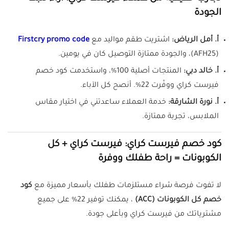
الجودة
أ. أمل الرياض:
اشتريت طقم مواليد مع
Firstcry promo code
(AFH25)، والجودة ممتازة التوصيل كان في يومين.
أ. خالد دبي:
المنتجات أصلية 100%، واستخدمت كود خصم
فيرست كراي ووفّرت 22%. أنصح كل الآباء.
أ. نورة الشارقة:
خدمة العملاء ساعدتني في اختيار مقاس
الملابس، تجربة ممتازة.
كود خصم فيرست كراي: فيرست كراي + كل
الكوبونات = راحة طفلك ووفرة
لا تفوت فرصة شراء مستلزمات طفلك بأسعار مميزة مع
كود
خصم كل الكوبونات (ACC)
، يمكنك توفير 22% على جميع
مشترياتك من فيرست كراي وبأعلى جودة.