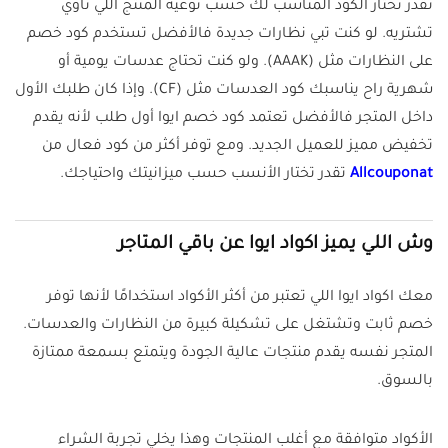
تقدر تختار الكود المناسب لك حسب نوعية المنتج اللي ناوي
تشتريه. لو كنت تبي نظارات جديدة فالأفضل تستخدم كود خصم
على النظارات مثل (AAAK). ولو كنت تحتاج عدسات يومية أو
شهرية راح يناسبك كود العدسات مثل (CF). وإذا كان طلبك الأول
داخل المتجر فالأفضل تعتمد كود خصم ايوا أول طلب لأنه يقدم
تخفيض مميز للعميل الجديد. ومع توفر أكثر من كود فعال من
Allcouponat
تقدر تختار الأنسب حسب ميزانيتك واحتياجك.
وش اللي يميز اكواد ايوا عن باقي المتاجر
معك اكواد ايوا اللي تعتبر من أكثر الأكواد استخدامًا لأنها توفر
خصم ثابت وتشتغل على تشكيلة كبيرة من النظارات والعدسات.
المتجر نفسه يقدم منتجات عالية الجودة ويتمتع بسمعة ممتازة
بالسوق.
الأكواد متوافقة مع أغلب المنتجات وهذا يخلي تجربة الشراء