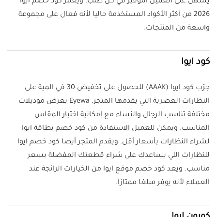
يسهل على العميل التوفير في كل طلب. ويعتبر كود خصم ايوا
2026 من أكثر الأكواد المستخدمة حاليا لأنه فعال على مجموعة
واسعة من المنتجات.
كود ايوا
جرّب كود ايوا (AAAK) للحصول على تخفيض 30 في المية على
النظارات العصرية التي يقدمها المتجر. Eyewa يعرض موديلات
مختلفة تناسب الرجال والنساء مع إمكانية اختيار المقاس
المناسب. ويمكن للعميل الاستفادة من كود خصم بطاقة ايوا
لشراء النظارات بأسعار أقل. ويقدم المتجر أيضا كود خصم ايوا
للنظارات اللي يساعدك على شراء قطعتك المفضلة بسعر
مناسب. ويعد كود خصم موقع ايوا من الخيارات الرائجة عند
العملاء لأنه يوفر مبلغا ممتازا.