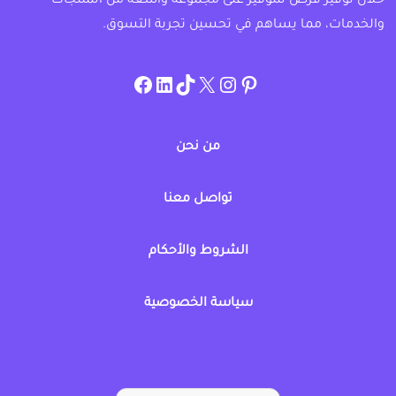
خلال توفير فرص للتوفير على مجموعة واسعة من المنتجات
والخدمات، مما يساهم في تحسين تجربة التسوق.
instagram.com/allcouponat
facebook
linkedin
TikTok
twitter
pinterest
من نحن
تواصل معنا
الشروط والأحكام
سياسة الخصوصية