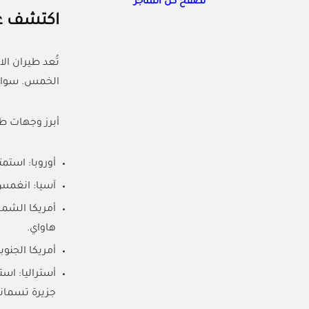
تصفح كل المتاجر
اكتشف عو
تُعد طيران ال
الخمس. سواء ك
أبرز وجهات طير
أوروبا: استم
آسيا: انغمس 
أمريكا الشمال
هاواي.
أمريكا الجنوب
أستراليا: است
جزيرة تسماني