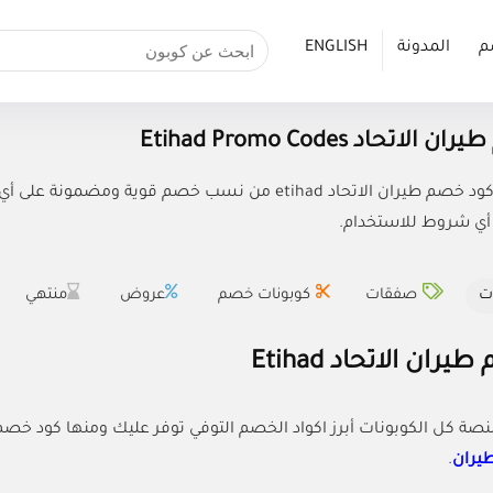
م
المدونة
ENGLISH
اتحاد Etihad Promo Codes
استفيدي مع كود خصم طيران الاتحاد etihad من نسب خص
أي شروط للاستخدام.
ت
صفقات
كوبونات خصم
عروض
منتهي
ان الاتحاد Etihad
نصة كل الكوبونات أبرز اكواد الخصم التوفي توفر عليك ومنها كود خص
طيران
.