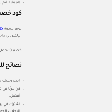
إفريقيا: قم 
كود خصم
توفر منصة
كل
الإلكتروني و
خصم 10% على جميع الرحلات.
نصائح ل
احجز رحلتك 
كن مرنًا في 
أفضل.
الرحلات الجوي