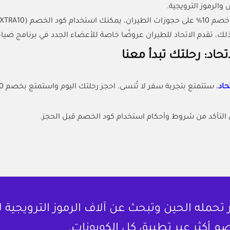
الرموز الترويجية.
 استخدام كود الخصم (
XTRA10
ذلك، تقدم الاتحاد للطيران عروضًا خاصة للأعضاء الجدد في برنامج ضيا
تحاد: رحلتك تبدأ معنا
حاد
، ستتمتع بتجربة سفر لا تُنسى. احجز رحلتك اليوم واستمتع بخصم 10% باستخدام كود ETIHAD10 من منصة كل الكوبونات.
 التأكد من شروط وأحكام استخدام كود الخصم قبل الحجز.
حمله الحين وتبحث عن آلاف الرموز الترويجية 
م أكثر عبر تطبيق كل الكوبونات.