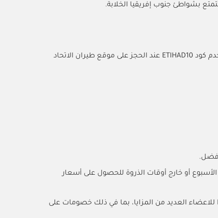
ستمتع بشواطئ جنوب إفريقيا الخلابة.
لعملائها كود خصم حصري على رحلات طيران الاتحاد. استخدم كود ETIHAD10 عند الحجز على موقع طيران الاتحاد
أفضل.
 الأسبوع أو خارج أوقات الذروة للحصول على أسعار
اشترك في برنامج الولاء الخاص بطيران الاتحاد: يقدم برنامج Etihad Guest Rewards للاعضاء العديد من المزايا، بما في ذلك خصومات على