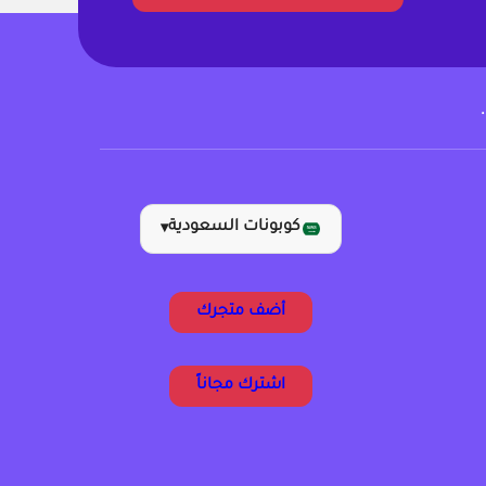
كوبونات السعودية
▾
أضف متجرك
اشترك مجاناً