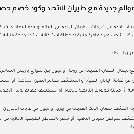
الم جديدة مع طيران الاتحاد وكود خصم حص
اتحاد واحدة من شركات الطيران الرائدة في العالم، وتقدم لعملائها ش
نت تبحث عن مغامرة مثيرة أو عطلة استرخائية، ستجد وجهة مثالية تناس
ان الاتحاد:
تع بجمال العمارة القديمة في روما، أو تجول بين شوارع باريس الساحرة،
في ثقافة اليابان الغنية، أو استكشف معالم الصين المذهلة، أو استمت
ية: زُر مدينة نيويورك النابضة بالحياة، أو استكشف معالم لوس أنجلوس 
ية: اكتشف حضارة الإنكا القديمة في بيرو، أو تجول في غابات الأمازون ا
كشف شواطئ سيدني الذهبية، أو تمتع بالمناظر الطبيعية الخلابة في جبال
ا.