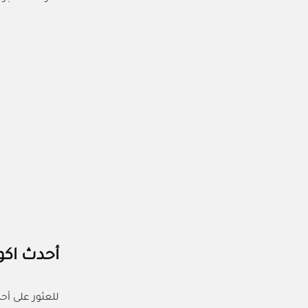
أحدث اكو
للعثور على أح