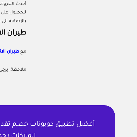
أحدث العروض و
للحصول على خصم 10% على حجوزات الطيران، يمكنك
بالإضافة إلى 
طيران الا
مع
طيران الات
ملاحظة: يرجى
أفضل تطبيق كوبونات خصم تقدر ت
الماركات بخص