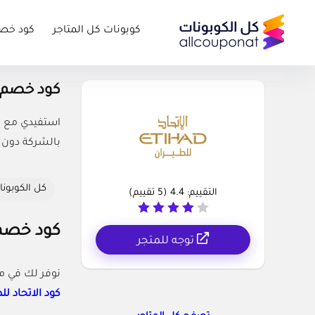
كوبونات كل المتاجر
كود خص
كود خصم طيران ال
بالشركة دون 
كل الكوبونا
التقييم:
4.4
(
5
تقييم)
كود خصم طير
توجه للمتجر
نوفر لك في م
كود الاتحاد لل