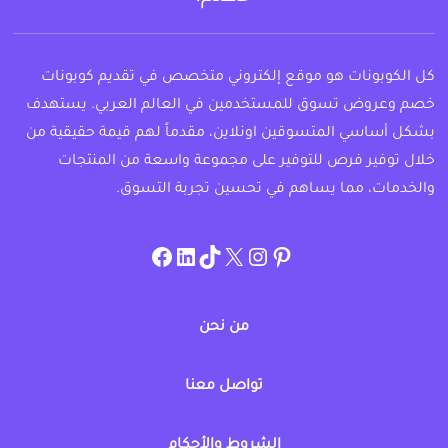
كل الكوبونات هو موقع إلكتروني متخصص في تقديم كوبونات
خصم وعروض تسوق للمستخدمين في العالم العربي. يستهدف
بشكل أساسي المتسوقين اونلاين، مقدماً لهم قيمة حقيقية من
خلال توفير فرص للتوفير على مجموعة واسعة من المنتجات
والخدمات، مما يساهم في تحسين تجربة التسوق.
instagram.com/allcouponat
facebook
linkedin
TikTok
twitter
pinterest
من نحن
تواصل معنا
الشروط والأحكام