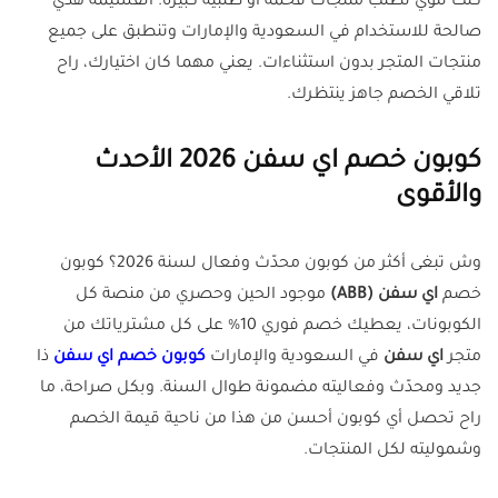
كنت تنوي تطلب منتجات فخمة أو طلبية كبيرة. القسيمة هذي
صالحة للاستخدام في السعودية والإمارات وتنطبق على جميع
منتجات المتجر بدون استثناءات. يعني مهما كان اختيارك، راح
تلاقي الخصم جاهز ينتظرك.
كوبون خصم اي سفن 2026 الأحدث
والأقوى
وش تبغى أكثر من كوبون محدّث وفعال لسنة 2026؟ كوبون
خصم
اي سفن
(ABB)
موجود الحين وحصري من منصة كل
الكوبونات، يعطيك خصم فوري 10% على كل مشترياتك من
متجر
اي سفن
في السعودية والإمارات
كوبون خصم اي سفن
ذا
جديد ومحدّث وفعاليته مضمونة طوال السنة. وبكل صراحة، ما
راح تحصل أي كوبون أحسن من هذا من ناحية قيمة الخصم
وشموليته لكل المنتجات.