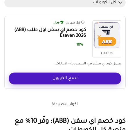
كل الكوبونات
قبل شهرين
فعال
كود خصم اي سفن اول طلب (ABB)
Eseven 2026
10%
COUPON
يعمل كود اي سفن في: السعودية - الامارات.
نسخ الكوبون
اكواد محدودة!
كود خصم اي سفن (ABB): وفّر 10% مع