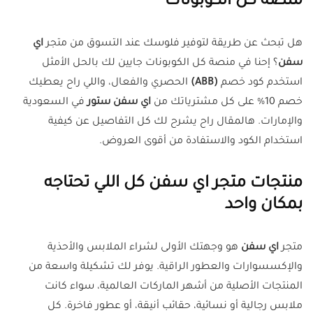
منصة كل الكوبونات
هل تبحث عن طريقة لتوفير فلوسك عند التسوق من متجر
اي
سفن
؟ إحنا في منصة كل الكوبونات جايين لك بالحل الأمثل
استخدم كود خصم
(ABB)
الحصري والفعال، واللي راح يعطيك
خصم 10% على كل مشترياتك من
اي سفن ستور
في السعودية
والإمارات. هالمقال راح يشرح لك كل التفاصيل عن كيفية
استخدام الكود والاستفادة من أقوى العروض.
منتجات متجر اي سفن كل اللي تحتاجه
بمكان واحد
متجر
اي سفن
هو وجهتك الأولى لشراء الملابس والأحذية
والإكسسوارات والعطور الراقية. يوفر لك تشكيلة واسعة من
المنتجات الأصلية من أشهر الماركات العالمية، سواء كانت
ملابس رجالية أو نسائية، حقائب أنيقة، أو عطور فاخرة. كل