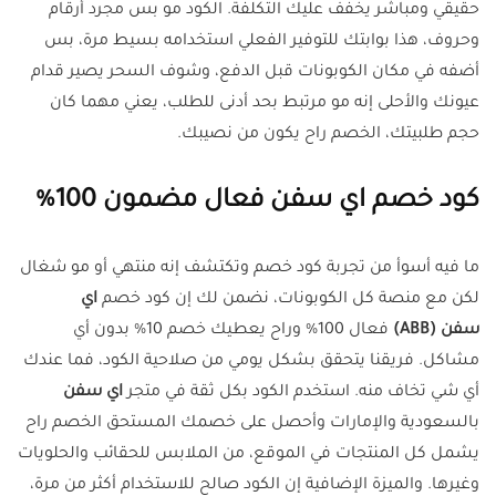
حقيقي ومباشر يخفف عليك التكلفة. الكود مو بس مجرد أرقام
وحروف، هذا بوابتك للتوفير الفعلي استخدامه بسيط مرة، بس
أضفه في مكان الكوبونات قبل الدفع، وشوف السحر يصير قدام
عيونك والأحلى إنه مو مرتبط بحد أدنى للطلب، يعني مهما كان
حجم طلبيتك، الخصم راح يكون من نصيبك.
كود خصم اي سفن فعال مضمون 100%
ما فيه أسوأ من تجربة كود خصم وتكتشف إنه منتهي أو مو شغال
لكن مع منصة كل الكوبونات، نضمن لك إن كود خصم
اي
سفن
(ABB)
فعال 100% وراح يعطيك خصم 10% بدون أي
مشاكل. فريقنا يتحقق بشكل يومي من صلاحية الكود، فما عندك
أي شي تخاف منه. استخدم الكود بكل ثقة في متجر
اي سفن
بالسعودية والإمارات وأحصل على خصمك المستحق الخصم راح
يشمل كل المنتجات في الموقع، من الملابس للحقائب والحلويات
وغيرها. والميزة الإضافية إن الكود صالح للاستخدام أكثر من مرة،