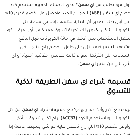
أول مرة تطلب من
اي سفن
؟ هذي فرصتك الذهبية استخدم كود
خصم
اي سفن
(ABB)
للعملاء الجدد وأحصل على خصم فوري 10%
على أول طلب صدق أن البداية مهمة، وإحنا في منصة كل
الكوبونات نبغى نضمن لك تجربة تسوق مميزة من أول مرة. الكود
سهل الاستخدام، بس أدخله في خانة الكوبونات قبل الدفع،
وشوف السعر كيف ينزل على طول الخصم راح يشمل كل
المنتجات اللي اخترتها، سواء كانت ملابس، حقائب، أحذية، أو أي
شي ثاني من متجر
اي سفن
.
قسيمة شراء اي سفن الطريقة الذكية
للتسوق
ليه تدفع أكثر وأنت تقدر توفر؟ مع قسيمة شراء
اي سفن
من كل
الكوبونات وباستخدام الكود
(
ACC33
)
، راح تخلي تسوقك أذكى
وأوفر الخصم 10% اللي راح تحصل عليه مو شي بسيط، خاصة إذا