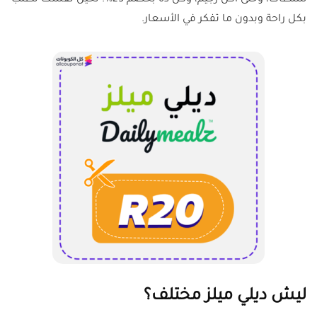
سلطات، وحتى أكل رجيم، وكل ده بخصم 25%. تخيل نفسك تطلب
بكل راحة وبدون ما تفكر في الأسعار.
ليش ديلي ميلز مختلف؟