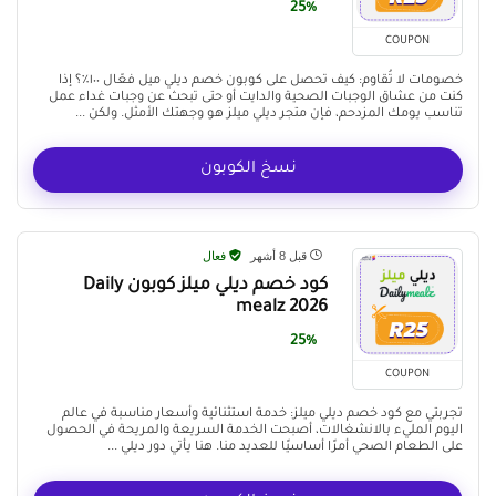
25%
COUPON
خصومات لا تُقاوم: كيف تحصل على كوبون خصم ديلي ميل فعّال ١٠٠٪؟ إذا
كنت من عشاق الوجبات الصحية والدايت أو حتى تبحث عن وجبات غداء عمل
تناسب يومك المزدحم، فإن متجر ديلي ميلز هو وجهتك الأمثل. ولكن ...
نسخ الكوبون
قبل 8 أشهر
فعال
كود خصم ديلي ميلز كوبون Daily
mealz 2026
25%
COUPON
تجربتي مع كود خصم ديلي ميلز: خدمة استثنائية وأسعار مناسبة في عالم
اليوم المليء بالانشغالات، أصبحت الخدمة السريعة والمريحة في الحصول
على الطعام الصحي أمرًا أساسيًا للعديد منا. هنا يأتي دور ديلي ...