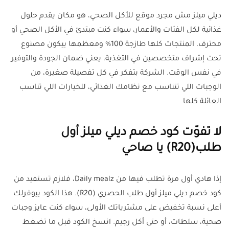
ديلي ميلز مش مجرد موقع للأكل الصحي، هو مكان يقدم حلول
غذائية لكل الفئات والأعمار، سواء كنت مبتدئ في الأكل الصحي أو
محترف. المنتجات كلها طازجة 100% ومعظمها بيكون مصنوع
تحت إشراف متخصصين في التغذية، يعني ضمان الجودة والتوفير
في نفس الوقت. الشركة بتفكر في كل تفصيلة صغيرة، من
الوجبات اللي تتناسب مع نظامك الغذائي، للخيارات اللي تناسب
العائلة كلها
لا تفوّت كود خصم ديلي ميلز أول
طلب(R20) يا صاحي
إذا هادي أول مرة تطلب فيها من Daily mealz، فلازم تستفيد من
كود خصم ديلي ميلز أول طلب الحصري (R20). هذا الكود بيوفرلك
أعلى نسبة تخفيض على مشترياتك الأولى، سواء كنت عايز وجبات
صحية، سلطات، أو حتى أكل رجيم. انسخ الكود قبل ما تضغط