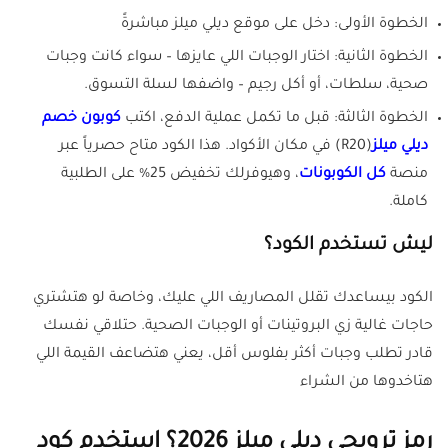
الخطوة الأولى: دخل على موقع ديلي ميلز مباشرةً
الخطوة الثانية: اختار الوجبات اللي عايزها – سواء كانت وجبات
صحية، سلطات، أو أكل رجيم – واضفها لسلة التسوق.
الخطوة الثالثة: قبل ما تكمل عملية الدفع، اكتب
كوبون خصم
ديلي ميلز
(R20) في مكان الأكواد. هذا الكود متاح حصرياً عبر
منصة
كل الكوبونات
، وهيوفرلك تخفيض 25% على الطلبية
كاملة.
ليش تستخدم الكود؟
الكود بيساعدك تقلل المصاريف اللي عليك، وخاصة لو هتشتري
حاجات غالية زي البروتينات أو الوجبات الصحية. حتلاقي نفسك
قادر تطلب وجبات أكثر بفلوس أقل، يعني هتضاعف القيمة اللي
هتاخدوها من الشراء
رمز ترويجي ديلي ميلز 2026؟ استخدم كود