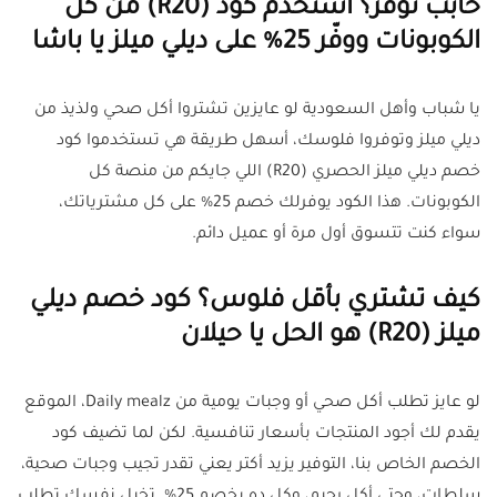
حابب توفر؟ استخدم كود (R20) من كل
الكوبونات ووفّر 25% على ديلي ميلز يا باشا
يا شباب وأهل السعودية لو عايزين تشتروا أكل صحي ولذيذ من
ديلي ميلز وتوفروا فلوسك، أسهل طريقة هي تستخدموا كود
خصم ديلي ميلز الحصري (R20) اللي جايكم من منصة كل
الكوبونات. هذا الكود يوفرلك خصم 25% على كل مشترياتك،
سواء كنت تتسوق أول مرة أو عميل دائم.
كيف تشتري بأقل فلوس؟ كود خصم ديلي
ميلز (R20) هو الحل يا حيلان
لو عايز تطلب أكل صحي أو وجبات يومية من Daily mealz، الموقع
يقدم لك أجود المنتجات بأسعار تنافسية. لكن لما تضيف كود
الخصم الخاص بنا، التوفير يزيد أكتر يعني تقدر تجيب وجبات صحية،