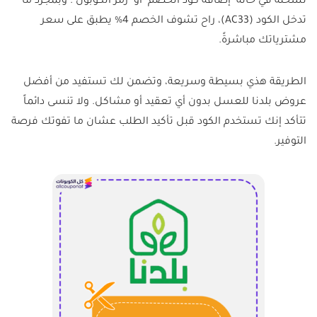
نسخته في خانة "إضافة كود الخصم" أو "رمز الكوبون". وبمجرد ما
تدخل الكود (AC33)، راح تشوف الخصم 4% يطبق على سعر
مشترياتك مباشرةً.
الطريقة هذي بسيطة وسريعة، وتضمن لك تستفيد من أفضل
عروض بلدنا للعسل بدون أي تعقيد أو مشاكل. ولا تنسى دائماً
تتأكد إنك تستخدم الكود قبل تأكيد الطلب عشان ما تفوتك فرصة
التوفير.