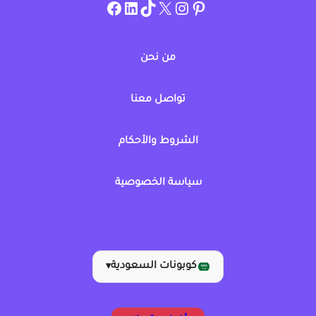
instagram.com/allcouponat
facebook
linkedin
TikTok
twitter
pinterest
من نحن
تواصل معنا
الشروط والأحكام
سياسة الخصوصية
كوبونات السعودية
▾