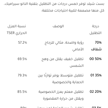
بست شيلد توفر خمس درجات من التظليل بتقنية النانو سيراميك،
كل منها مصممة لتلبية احتياجات مختلفة:
درجة
الوصف
نسبة العزل
التظليل
الحراري TSER
70%
رؤية واضحة، مثالي للزجاج
57.2%
شفاف
الأمامي
50% 00
تظليل خفيف يقلل من وهج
69.5%
الشمس
35% 01
تظليل متوسط يوفر توازنًا بين
79.3%
الحماية والخصوصية
20% 02
تظليل معتم يعزز الخصوصية
85.5%
ويقلل من حرارة المقصورة