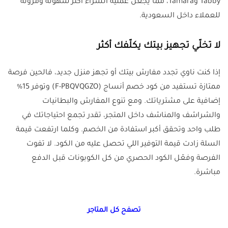
Tabby وTamara، مما يجعل عملية الشراء أكثر سهولة ومرونة
للعملاء داخل السعودية.
لا تخلّي تجهيز بيتك يكلّفك أكثر
إذا كنت ناوي تجدد مفارش بيتك أو تجهز منزل جديد، فالحين فرصة
ممتازة تستفيد من كود خصم أنساج (F-PBQVQGZO) وتوفر 15%
إضافية على مشترياتك. ومع تنوع المفارش والبطانيات
والشراشف والمناشف داخل المتجر، تقدر تجمع احتياجاتك في
طلب واحد وتحقق أكبر استفادة من الخصم. وكلما ارتفعت قيمة
السلة زادت قيمة التوفير اللي تحصل عليه من الكود. لا تفوت
الفرصة وفعّل الكود الحصري من كل الكوبونات قبل الدفع
مباشرة.
تصفح كل المتاجر