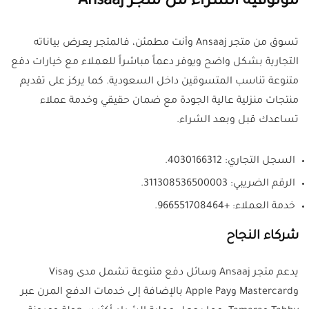
موثوقية الشراء من متجر Ansaaj
تسوق من متجر Ansaaj وأنت مطمئن، فالمتجر يعرض بياناته
التجارية بشكل واضح ويوفر دعماً مباشراً للعملاء مع خيارات دفع
متنوعة تناسب المتسوقين داخل السعودية. كما يركز على تقديم
منتجات منزلية عالية الجودة مع ضمان حقيقي وخدمة عملاء
تساعدك قبل وبعد الشراء.
السجل التجاري: 4030166312.
الرقم الضريبي: 311308536500003.
خدمة العملاء: +966551708464.
شركاء النجاح
يدعم متجر Ansaaj وسائل دفع متنوعة تشمل مدى وVisa
وMastercard وApple Pay بالإضافة إلى خدمات الدفع المرن عبر