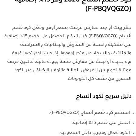
كود خصم أنساج 2026 وفر 15% إضافية
(F-PBQVQGZO)
جهّز بيتك أو جدد مفارش غرفتك بسعر أوفر، وفعّل كود خصم
أنساج (F-PBQVQGZO) قبل الدفع للحصول على خصم 15% إضافية
على تشكيلة واسعة من المفارش والبطانيات والشراشف
والمناشف والسجاد من متجر Ansaaj. إذا كنت ناوي تجهز غرفة
نوم جديدة أو تبحث عن مفارش فخمة بجودة عالية، فالحين فرصة
ممتازة تجمع بين العروض الحالية والتوفير الإضافي عبر الكود
الحصري من منصة كل الكوبونات.
دليل سريع لكود أنساج
استخدم كود خصم أنساج (F-PBQVQGZO).
احصل على خصم 15% إضافية.
الكود فعال ومجرب داخل السعودية.