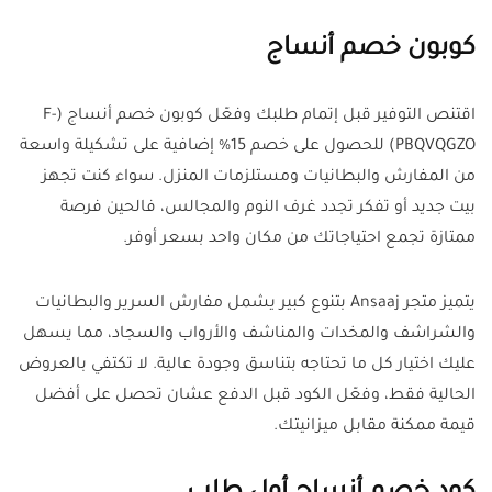
كوبون خصم أنساج
اقتنص التوفير قبل إتمام طلبك وفعّل كوبون خصم أنساج (F-
PBQVQGZO) للحصول على خصم 15% إضافية على تشكيلة واسعة
من المفارش والبطانيات ومستلزمات المنزل. سواء كنت تجهز
بيت جديد أو تفكر تجدد غرف النوم والمجالس، فالحين فرصة
ممتازة تجمع احتياجاتك من مكان واحد بسعر أوفر.
يتميز متجر Ansaaj بتنوع كبير يشمل مفارش السرير والبطانيات
والشراشف والمخدات والمناشف والأرواب والسجاد، مما يسهل
عليك اختيار كل ما تحتاجه بتناسق وجودة عالية. لا تكتفي بالعروض
الحالية فقط، وفعّل الكود قبل الدفع عشان تحصل على أفضل
قيمة ممكنة مقابل ميزانيتك.