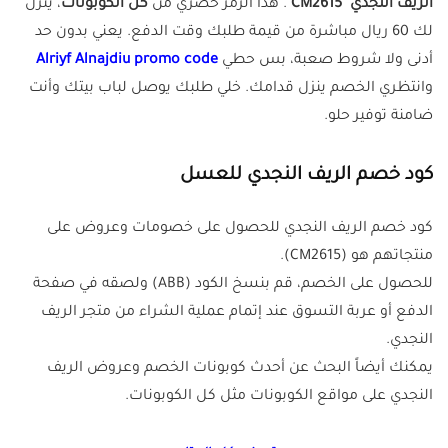
الريف النجدي "CM2615"
. هذا الرمز حصري من
كل الكوبونات
، ينزل
لك 60 ريال مباشرة من قيمة طلبك وقت الدفع. يعني بدون حد
أدنى ولا شروط صعبة، بس حطي
Alriyf Alnajdiu promo code
وانتظري الخصم ينزل قدامك. خلي طلبك يوصل لباب بيتك وأنت
ضامنة توفير حلو.
كود خصم الريف النجدي للعسل
كود خصم الريف النجدي للحصول على خصومات وعروض على
منتجاتهم هو
(CM2615)
.
للحصول على الخصم، قم بنسخ الكود (ABB) ولصقه في صفحة
الدفع أو عربة التسوق عند إتمام عملية الشراء من متجر الريف
النجدي.
يمكنك أيضاً البحث عن أحدث كوبونات الخصم وعروض الريف
النجدي على مواقع الكوبونات مثل كل الكوبونات.