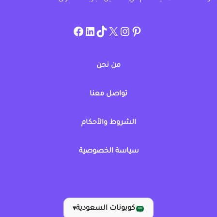
instagram.com/allcouponat
facebook
linkedin
TikTok
twitter
pinterest
من نحن
تواصل معنا
الشروط والأحكام
سياسة الخصوصية
كوبونات السعودية
▾