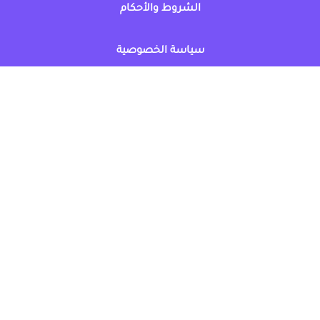
الشروط والأحكام
سياسة الخصوصية
كوبونات السعودية
▾
أضف متجرك
اشترك مجاناً
© كل الكوبونات - علامة تجارية مسجّلة ALLCOUPONAT 2026.