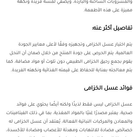
والمشروبات الساخنة والباردة، ويضفي لمسة فريدة ونكهة
مميزة على هذه الأطعمة.
تفاصيل أكثر عنه:
يتم اختيار عسل الخزامى وتجهيزه وفقًا لأعلى معايير الجودة
العالمية، يتم الحرص على جودة المنتج من خلال ضمان أن النحل
يقوم بجمع رحيق الخزامى الطبيعي دون تلوث أو مواد مضافة، كما
يتم معالجته بعناية للحفاظ على قيمته الغذائية ونكهته الفريدة.
فوائد عسل الخزامى
عسل الخزامى ليس فقط لذيذًا ولكنه أيضًا يحتوي على فوائد
صحية، يعتبر مصدرًا غنيًا بالمواد المغذية، بما في ذلك الفيتامينات
والمعادن والمركبات النباتية الفعالة، يُعتقد أن عسل الخزامى له
خصائص مضادة للالتهابات ومهدئة للأعصاب ومضادة للأكسدة،