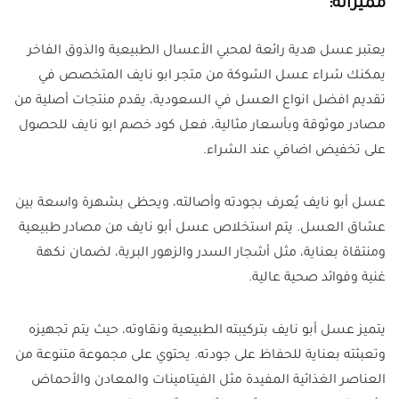
مميزاته:
يعتبر عسل هدية رائعة لمحبي الأعسال الطبيعية والذوق الفاخر
يمكنك شراء عسل الشوكة من متجر ابو نايف المتخصص في
تقديم افضل انواع العسل في السعودية، يقدم منتجات أصلية من
مصادر موثوقة وبأسعار مثالية، فعل كود خصم ابو نايف للحصول
على تخفيض اضافي عند الشراء.
عسل أبو نايف يُعرف بجودته وأصالته، ويحظى بشهرة واسعة بين
عشاق العسل. يتم استخلاص عسل أبو نايف من مصادر طبيعية
ومنتقاة بعناية، مثل أشجار السدر والزهور البرية، لضمان نكهة
غنية وفوائد صحية عالية.
يتميز عسل أبو نايف بتركيبته الطبيعية ونقاوته، حيث يتم تجهيزه
وتعبئته بعناية للحفاظ على جودته. يحتوي على مجموعة متنوعة من
العناصر الغذائية المفيدة مثل الفيتامينات والمعادن والأحماض