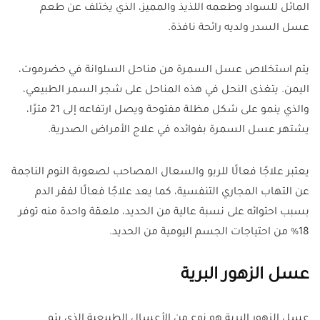
المائل للسواد وطعمه اللذيذ والمميز، الذي يختلف عن طعم
عسل السدر ولديه رائحة نافذة.
يتم استخلاص عسل السمرة من مناحل السلوانة في حضرموت،
اليمن. يتغذى النحل في هذه المناحل على شجر السمر الطبيعي،
والذي ينمو على شكل مظلة مفتوحة ويصل ارتفاعه إلى 21 مترًا،
يشتهر عسل السمرة بفوائده في علاج الأمراض الصدرية.
يعتبر علاجًا فعالًا للربو والسعال المصاحب لصعوبة النوم الناجمة
عن التهاب المجاري التنفسية، كما يعد علاجًا فعالًا لفقر الدم
بسبب احتوائه على نسبة عالية من الحديد، ملعقة واحدة منه توفر
18% من احتياجات الجسم اليومية من الحديد.
عسل الزهور البرية
عسل الزهور البرية هو نوع من الأعسال الطبيعية الذي يتم