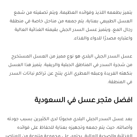
يتميز بطعمه اللذيذ وفوائده العظيمة، ويتم تصفيته من شمع
العسل الطبيعي بعناية، يتم جمعه من مناحل خاصة في منطقة
رجال المع، ويتميز عسل السدر الجبلي بقيمته الغذائية العالية
واعتباره مصدرًا للدواء والغذاء.
عسل السدر الجبلي البلدي هو نوع مميز من العسل المستخرج
من شجرة السدر في المناطق الجبلية والريفية. يتميز هذا العسل
بنكهته الفريدة وعبقه العطري الذي ينتج عن تراكم نباتات السدر
في المنطقة.
افضل متجر عسل في السعودية
يعد عسل السدر الجبلي البلدي محبوبًا لدى الكثيرين بسبب جودته
وأصالته، حيث يتم جمعه وتجهيزه بعناية للحفاظ على فوائده
الغذائية والصحية العالية. يحتوي على مجموعة متنوعة من العناصر