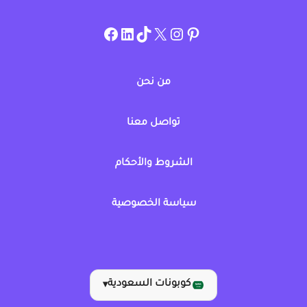
instagram.com/allcouponat
facebook
linkedin
TikTok
twitter
pinterest
من نحن
تواصل معنا
الشروط والأحكام
سياسة الخصوصية
كوبونات السعودية
▾