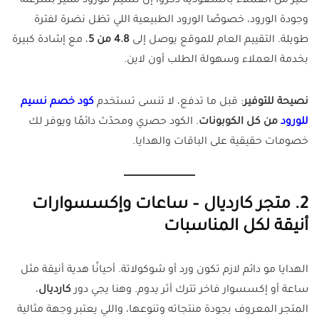
كثير من العملاء بالسعودية ذكروا إن نسيم للورود مميز بسرعته
وجودة الورود، خصوصًا الورود الطبيعية اللي تظل نضرة لفترة
طويلة. التقييم العام للموقع يوصل إلى
4.8 من 5
، مع إشادة كبيرة
بخدمة العملاء وسهولة الطلب أون لاين.
نصيحة للتوفير
: قبل ما تدفع، لا تنسى تستخدم
كود خصم نسيم
للورود
من كل الكوبونات
. الكود حصري ومحدّث دائمًا ويوفر لك
خصومات حقيقية على الباقات والهدايا.
2. متجر كارديال – ساعات وإكسسوارات
أنيقة لكل المناسبات
الهدايا مو دائم لازم تكون ورد أو شوكولاتة. أحيانًا هدية أنيقة مثل
ساعة أو إكسسوار فاخر تترك أثر يدوم. وهنا يجي دور
كارديال
،
المتجر المعروف بجودة منتجاته وتنوعها، واللي يعتبر وجهة مثالية