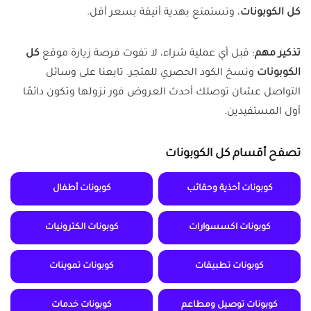
كل الكوبونات
، وتستمتع بهدية أنيقة بسعر أقل.
تذكير مهم
: قبل أي عملية شراء، لا تفوت فرصة زيارة موقع
كل
الكوبونات
ونسخ الكود الحصري للمتجر. تابعنا على وسائل
التواصل عشان توصلك أحدث العروض فور نزولها وتكون دائمًا
أول المستفيدين.
تصفح أقسام كل الكوبونات
كوبونات أحذية وحقائب
كوبونات أطفال
كوبونات اكسسوارات
كوبونات الكترونيات
كوبونات تطبيقات
كوبونات تموينات
كوبونات توصيل ومطاعم
كوبونات خدمات