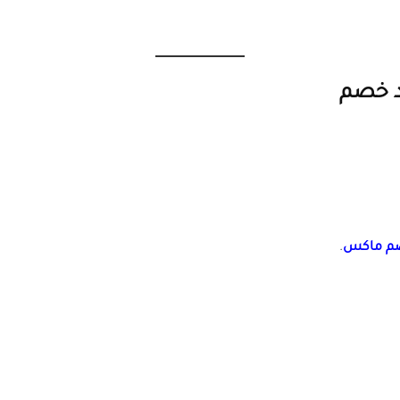
د خصم
م ماكس
.