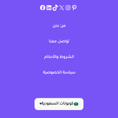
instagram.com/allcouponat
facebook
linkedin
TikTok
twitter
pinterest
من نحن
تواصل معنا
الشروط والأحكام
سياسة الخصوصية
كوبونات السعودية
▾