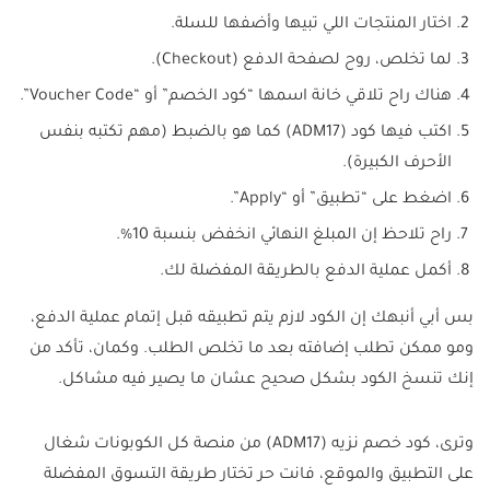
اختار المنتجات اللي تبيها وأضفها للسلة.
لما تخلص، روح لصفحة الدفع (Checkout).
هناك راح تلاقي خانة اسمها “كود الخصم” أو “Voucher Code”.
اكتب فيها كود (ADM17) كما هو بالضبط (مهم تكتبه بنفس
الأحرف الكبيرة).
اضغط على “تطبيق” أو “Apply”.
راح تلاحظ إن المبلغ النهائي انخفض بنسبة 10%.
أكمل عملية الدفع بالطريقة المفضلة لك.
بس أبي أنبهك إن الكود لازم يتم تطبيقه قبل إتمام عملية الدفع،
ومو ممكن تطلب إضافته بعد ما تخلص الطلب. وكمان، تأكد من
إنك تنسخ الكود بشكل صحيح عشان ما يصير فيه مشاكل.
وترى، كود خصم نزيه (ADM17) من منصة كل الكوبونات شغال
على التطبيق والموقع، فانت حر تختار طريقة التسوق المفضلة