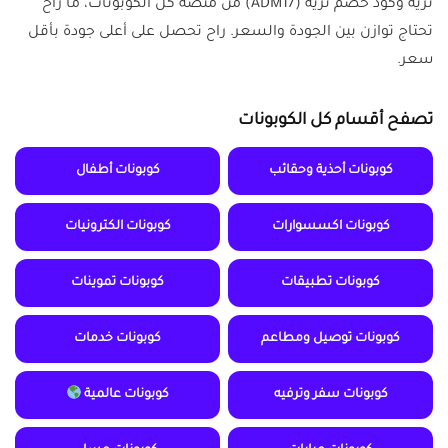
نزيه وكود خصم نزيه (ADM17) من منصة كل الكوبونات، ما راح
تحتاج توازن بين الجودة والسعر. راح تحصل على أعلى جودة بأقل
سعر.
تصفح أقسام كل الكوبونات
كوبونات أحذية وحقائب
كوبونات أطفال
كوبونات اكسسوارات
كوبونات الكترونيات
كوبونات تطبيقات
كوبونات تموينات
كوبونات توصيل ومطاعم
كوبونات خدمات
كوبونات سفر وترفيه
كوبونات عالمية