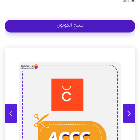
204
نسخ الكوبون