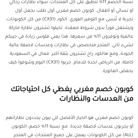
نسبة الخصم 11% تنطبق على كل المنتجات، سواء نظارات رجالي
أو نسائي أو أطفال. كوبون خصم مغربي أول طلب يجعل أول
تجربة لا تُنسى مع التوفير الفوري. الكود (CX31) من كل الكوبونات،
ويشتغل فوراً بدون شروط معقدة. تخيلوا تشترون نظارة ماركة
عالمية وتوفرون 11% من سعرها، هذا يعني فلوس زيادة في جيبكم
لشيء ثاني. المتجر متخصص في نظارات وعدسات لاصقة عالية
الجودة، ومع هالكود راح تشترون بثقة أكبر. فعال في السعودية
كاملة، من الرياض لجدة للدمام. جربوا (CX31) اليوم وشوفوا كيف
يخفض الفاتورة.
كوبون خصم مغربي يغطي كل احتياجاتك
من العدسات والنظارات
كوبون خصم مغربي هو الخيار الأفضل للي يبون يجددون نظاراتهم
أو يجربون عدسات لاصقة جديدة. مع نسبة 11% خصم، الكوبون
(ALL) من كل الكوبونات يعمل على جميع المنتجات في المتجر.