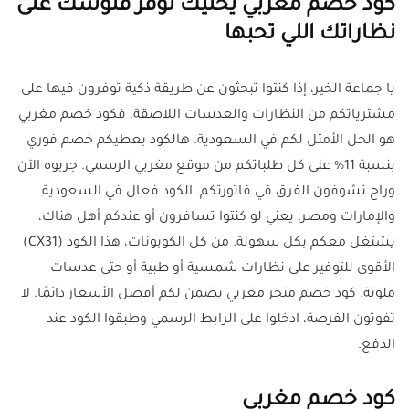
كود خصم مغربي يخليك توفر فلوسك على
نظاراتك اللي تحبها
يا جماعة الخير، إذا كنتوا تبحثون عن طريقة ذكية توفرون فيها على
مشترياتكم من النظارات والعدسات اللاصقة، فكود خصم مغربي
هو الحل الأمثل لكم في السعودية. هالكود يعطيكم خصم فوري
بنسبة 11% على كل طلباتكم من موقع مغربي الرسمي. جربوه الآن
وراح تشوفون الفرق في فاتورتكم. الكود فعال في السعودية
والإمارات ومصر، يعني لو كنتوا تسافرون أو عندكم أهل هناك،
يشتغل معكم بكل سهولة. من كل الكوبونات، هذا الكود (CX31)
الأقوى للتوفير على نظارات شمسية أو طبية أو حتى عدسات
ملونة. كود خصم متجر مغربي يضمن لكم أفضل الأسعار دائمًا. لا
تفوتون الفرصة، ادخلوا على الرابط الرسمي وطبقوا الكود عند
الدفع.
كود خصم مغربي