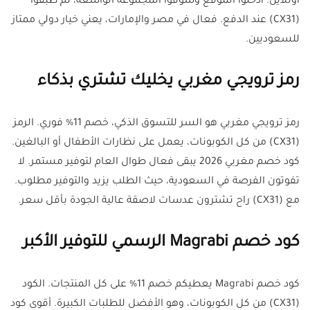
اونلاين. ادخلوا الموقع وشوفوا المجموعة الواسعة، ثم طبقوا
(CX31) عند الدفع. فعال في مصر والإمارات، يعني خيار دولي ممتاز
للسعوديين.
رمز ترويجي مغربي يخليك تشتري بذكاء
رمز ترويجي مغربي هو السر للتسوق الذكي، خصم 11% فوري. الرمز
(CX31) من كل الكوبونات، يعمل على نظارات الأطفال أو البالغين.
كود خصم مغربي 2026 يبقى فعال طوال العام لتوفير مستمر. لا
تفوتون الفرصة في السعودية، حيث الطلب يزيد والتوفير مطلوب.
مع (CX31) راح تشترون عدسات لاصقة عالية الجودة بأقل سعر.
كود خصم Magrabi الرسمي للتوفير الأكبر
كود خصم Magrabi يعطيكم خصم 11% على كل المنتجات. الكود
(CX31) من كل الكوبونات، وهو الأفضل للطلبات الكبيرة. أقوى كود