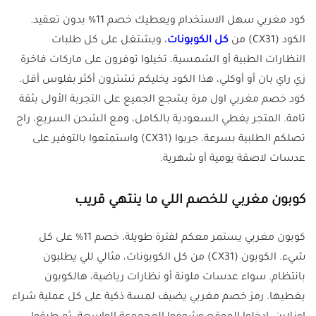
كود مغربي سهل الاستخدام ويعطيك خصم 11% بدون تعقيد.
الكود (CX31) من
كل الكوبونات
، ويشتغل على كل طلبات
النظارات الطبية أو الشمسية. تخيلوا توفرون على ماركات فاخرة
زي راي بان أو أوكلي، هذا الكود يخليكم تشترون أكثر بفلوس أقل.
كود خصم مغربي اول مرة يشجع الجميع على التجربة الأولى بثقة
تامة. المتجر يغطي السعودية بالكامل، ومع الشحن السريع، راح
تصلكم الطلبية بسرعة. جربوا (CX31) واستمتعوا بالتوفير على
عدسات لاصقة يومية أو شهرية.
كوبون مغربي للخصم اللي ما ينتهي قريب
كوبون مغربي يستمر معكم لفترة طويلة، خصم 11% على كل
شيء. الكوبون (CX31) من كل الكوبونات، مثالي للي يطلبون
بانتظام. سواء عدسات ملونة أو نظارات رياضية، هالكوبون
يغطيها. رمز خصم مغربي يضيف لمسة ذكية على كل عملية شراء