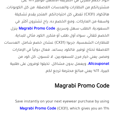
أكواد خصم مغربي هي الطريقة الأسهل لتوفير 11% على
مشترياتكم من النظارات والعدسات اللاصقة. من كل الكوبونات،
هالأكواد (CX31) تغطي كل احتياجاتكم. المتجر يقدم تشكيلة
واسعة من الماركات، ومع الخصم ده، راح تشترون أكثر. في
السعودية، الطلب سهل وسريع،
Magrabi Promo Code
ينزل
الخصم تلقائي. سواء أول طلب أو متكرر، الكود مثالي للبداية.
للنظارات الشمسية، جربوا (CX31) عشان خصم شامل. العدسات
اللاصقة تحتاج توفير، فالكود يساعد. فعال دولياً في الإمارات
ومصر، يعني خيار مرن للسعوديين. لا تنسون، كل كود من
Allcouponat
، ويعمل بدون مشاكل. تخيلوا توفرون على طلبية
كبيرة، 11% يعني مبالغ محترمة ترجع لكم.
Magrabi Promo Code
Save instantly on your next eyewear purchase by using
Magrabi Promo Code
(CX31), which gives you an 11%