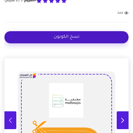
التقييم:
5
(
2
تقييم)
344
نسخ الكوبون