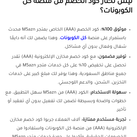
ليش تختار كود الخصم من منصة كل
الكوبونات؟
موثوق 100%:
كود الخصم (AAA) الخاص بمتجر M5azn محدث
باستمرار على منصة
كل الكوبونات
، وهذا يضمن لك أنه دايمًا
شغال وفعال بدون أي مشاكل.
توفير مضمون:
مع كود خصم مخازن الإلكترونية (AAA) تقدر
تحصل على تخفيض 10% على كل خدمات متجر M5azn في
جميع مناطق السعودية، وهذا يوفر لك مبلغ كبير على خدمات
التخزين، الشحن، والدعم اللوجستي.
سهولة الاستخدام:
الكود (AAA) من M5azn سهل التطبيق، مع
خطوات واضحة وبسيطة تضمن لك تفعيل بدون أي تعقيد أو
تأخير.
تجربة مستخدم ممتازة:
آلاف العملاء جربوا كود خصم مخازن
الإلكترونية (AAA) من منصة كل الكوبونات واستفادوا من