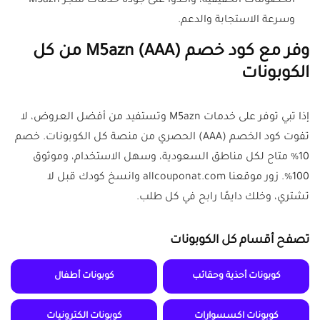
الخصومات الحقيقية، وأكدوا على جودة خدمات متجر M5azn
وسرعة الاستجابة والدعم.
وفر مع كود خصم M5azn (AAA) من كل
الكوبونات
إذا تبي توفر على خدمات M5azn وتستفيد من أفضل العروض، لا
تفوت كود الخصم (AAA) الحصري من منصة كل الكوبونات. خصم
10% متاح لكل مناطق السعودية، وسهل الاستخدام، وموثوق
100%. زور موقعنا allcouponat.com وانسخ كودك قبل لا
تشتري، وخلك دايمًا رابح في كل طلب.
تصفح أقسام كل الكوبونات
كوبونات أحذية وحقائب
كوبونات أطفال
كوبونات اكسسوارات
كوبونات الكترونيات