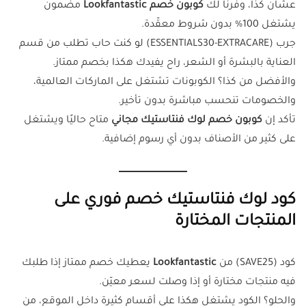
عشان كذا، وفرنا لك
كوبون خصم Lookfantastic
مضمون
يشتغل 100% بدون شروط معقّدة.
جرب (ESSENTIALS30-EXTRACARE) لو كنت حاب تطلب من قسم
العناية بالبشرة أو الشعر، راح يفيدك هكذا بخصم ممتاز.
والأفضل من كذا؟ الكوبونات تشتغل على الماركات العالمية،
والخصومات تنحسب مباشرة بدون تأخير.
تأكد إن
كوبون خصم لوك فنتاستيك مجاني
متاح حاليًا ويشتغل
على كثير من الأصناف بدون أي رسوم إضافية.
كود لوك فنتاستيك خصم فوري على
المنتجات المختارة
كود (SAVE25) من
Lookfantastic
يعطيك خصم ممتاز إذا طلبك
فيه منتجات مختارة أو إذا وصلت لسعر معيّن.
والحلو؟ الكود يشتغل هكذا على أقسام كثيرة داخل الموقع، من