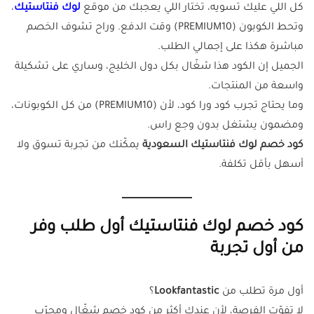
كل اللي عليك تسويه، تختار اللي يعجبك من موقع
لوك فنتاستيك
،
وتحط الكوبون (PREMIUM10) وقت الدفع. وراح تشوف الخصم
مباشرة هكذا على إجمالي الطلب.
الجميل إن الكود هذا شغّال بكل دول الخليج، وساري على تشكيلة
واسعة من المنتجات.
وما يحتاج تجرب كود ورا كود، لأن (PREMIUM10) من كل الكوبونات،
ومضمون يشتغل بدون وجع راس.
كود خصم لوك فنتاستيك السعودية
يمكّنك من تجربة تسوق ولا
أسهل بأقل تكلفة.
كود خصم لوك فنتاستيك أول طلب وفر
من أول تجربة
أول مرة تطلب من
Lookfantastic
؟
لا تفوّت الفرصة، لأن عندك أكثر من كود خصم شغّال ومجرّب