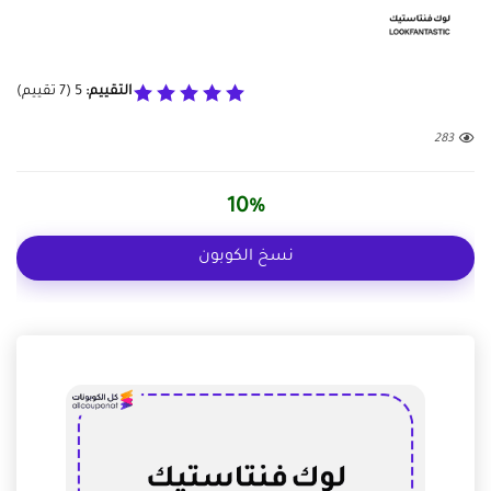
التقييم:
5
(
7
تقييم)
283
10%
نسخ الكوبون