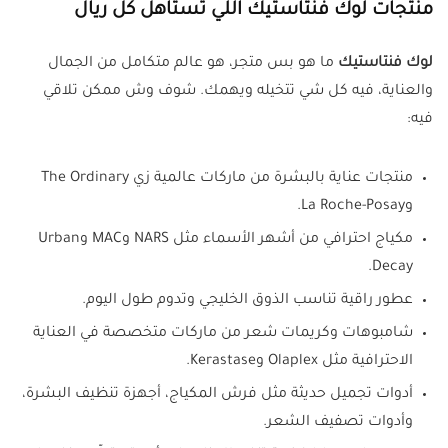
منتجات لوك فنتاستيك اللي تستاهل كل ريال
لوك فنتاستيك
ما هو بس متجر، هو عالم متكامل من الجمال
والعناية، فيه كل شي تتخيله ويهمك. شوف وش ممكن تلاقي
فيه:
منتجات عناية بالبشرة من ماركات عالمية زي The Ordinary
وLa Roche-Posay.
مكياج احترافي من أشهر الأسماء مثل NARS وMAC وUrban
Decay.
عطور راقية تناسب الذوق الخليجي وتدوم طول اليوم.
شامبوهات وكريمات شعر من ماركات متخصصة في العناية
الاحترافية مثل Olaplex وKerastase.
أدوات تجميل حديثة مثل فرش المكياج، أجهزة تنظيف البشرة،
وأدوات تصفيف الشعر.