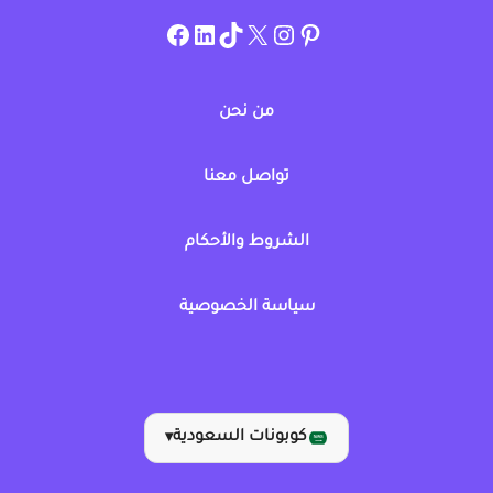
instagram.com/allcouponat
facebook
linkedin
TikTok
twitter
pinterest
من نحن
تواصل معنا
الشروط والأحكام
سياسة الخصوصية
كوبونات السعودية
▾