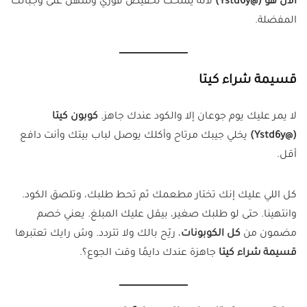
الان هو (@Ystd6y)
لأنه يمنحك تخفيض فوري وسهل على وجباتك
المفضلة.
قسيمة شراء كيتا
لا يمر عليك يوم جوعان إلا والكود عندك جاهز.
كوبون كيتا
(@Ystd6y)
يخلي جيبك مرتاح وأكلك يوصل لباب بيتك وأنت دافع
أقل.
كل اللي عليك إنك تختار مطعمك ثم تحط طلبك، وتلصق الكود.
وانتهينا. حتى لو طلبك صغير، بيقل عليك المبلغ. يعني خصم
مضمون من
كل الكوبونات
، ريّح بالك ولا تتردد. وش رايك تعتبرها
قسيمة شراء كيتا
جاهزة عندك دايمًا وقت الجوع؟.