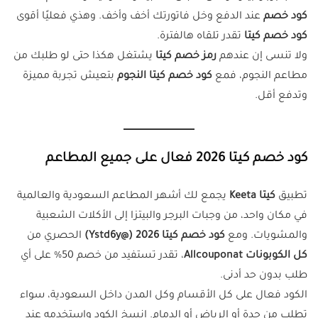
كود خصم
عند الدفع وخل فاتورتك أخف وأخف. وهذي فعليًا أقوى
كود خصم كيتا
تقدر تلقاه هالفترة.
ولا تنسى إن عندهم
رمز خصم كيتا
يشتغل هكذا حتى لو طلبك من
مطاعم النجوم، فمع
كود خصم كيتا النجوم
بتعيش تجربة مميزة
وتدفع أقل.
كود خصم كيتا 2026 فعال على جميع المطاعم
تطبيق
كيتا Keeta
يجمع لك أشهر المطاعم السعودية والعالمية
في مكان واحد، من وجبات البرجر والبيتزا إلى الأكلات الشعبية
والمشويات. ومع
كود خصم كيتا 2026 (@Ystd6y)
الحصري من
كل الكوبونات Allcouponat
، تقدر تستفيد من خصم 50% على أي
طلب بدون حد أدنى.
الكود فعال على كل الأقسام وكل المدن داخل السعودية، سواء
تطلب من جدة أو الرياض أو الدمام. انسخ الكود واستخدمه عند