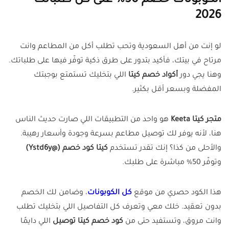
الكوبونات خصم 50% على كل طلباتك
2026
لو إنت من أهل السعودية وتحب تطلب أكل من المطاعم وانت
مرتاح في بيتك، فأكيد بتدور على طرق ذكية توفّر فيها على طلباتك.
وهنا يجي دور
أكواد خصم كيتا
اللي بتخليك تستمتع بوجبتك
المفضلة وبسعر أقل بكثير.
متجر كيتا Keeta
هو واحد من التطبيقات اللي صارت حديث الناس
هنا، لأنه يوفر لك توصيل مطاعم بسرعة وجودة وأسعار رهيبة.
والأحلى من كذا؟ إنك تقدر تستخدم
كيتا كود خصم (@Ystd6y)
وتوفّر 50% مباشرة على طلبك.
هذا الكود حصري من موقع
كل الكوبونات
، وضامن لك الخصم
بدون تعقيد. خلك معي وتعرف كل التفاصيل اللي بتخليك تطلب
وانت مروق، وتستفيد حتى من
كود خصم كيتا توصيل
اللي دايمًا