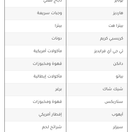
بوبايز
دجاج مقلي
هارديز
وجبات سريعة
بيتزا هت
بيتزا
كريسبي كريم
دونات
تي جي آي فرايديز
مأكولات أمريكية
دانكن
قهوة ومخبوزات
بياتو
مأكولات إيطالية
شيك شاك
برغر
ستاربكس
قهوة ومخبوزات
آيهوب
إفطار أمريكي
سيزلر
شرائح لحم