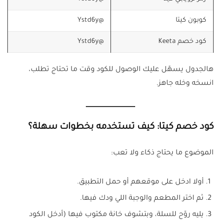
كوبون كيتا
@Ystd6y
كود خصم Keeta
@Ystd6y
هالجدول يسهّل عليك الوصول للكود وقت ما تحتاج تطلب،
انسخه وخله جاهز.
كود خصم كيتا: كيف تستخدمه بخطوات سهلة؟
الموضوع ما يحتاج ذكاء ولا تعب:
أولا ادخل على موقعهم أو حمل التطبيق.
ثم اختر المطعم والوجبة اللي ودك فيها.
يليه روّح للسلة، وبتشوف خانة مكتوب فيها (أدخل الكود