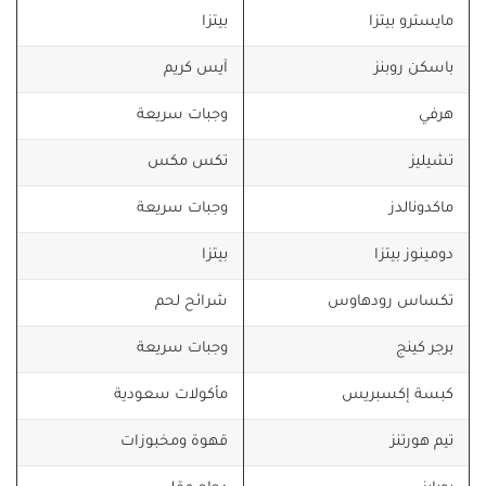
مايسترو بيتزا
بيتزا
باسكن روبنز
آيس كريم
هرفي
وجبات سريعة
تشيليز
تكس مكس
ماكدونالدز
وجبات سريعة
دومينوز بيتزا
بيتزا
تكساس رودهاوس
شرائح لحم
برجر كينج
وجبات سريعة
كبسة إكسبريس
مأكولات سعودية
تيم هورتنز
قهوة ومخبوزات