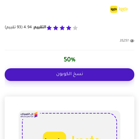
التقييم:
4.94
(
93
تقييم)
35251
50%
نسخ الكوبون