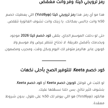
رمز ترويجي كيتا: وفر وانت مغمّض
هذا مو أي رمز، هذا
رمز ترويجي كيتا (@Ystd6y)
اللي يعطيك خصم
50% وانت جالس بمكانك. يا زينك وانت تشوف الفاتورة تتقلص.
حتى لو دخلت الموسم الجاي، بتلقى
كود خصم كيتا 2026
موجود
ويخدمك بأفضل طريقة. لا تحتاج تنتظر عرض ولا موسم ولا
كوبون عابر. هالرمز متوفر لك اليوم وبكل وقت، ومجرب ومضمون.
كود خصم Keeta: للتوفير الصح بأحلى نكهات
لو كتبت في قوقل
كوبون خصم Keeta
أو
كود خصم Keeta
،
بتشوف كثير نتائج، بس خلنا نسهّلها عليك.
هالكود (@Ystd6y) هو اللي بيوفر لك 50% على طول، بدون شروط
معقدة.