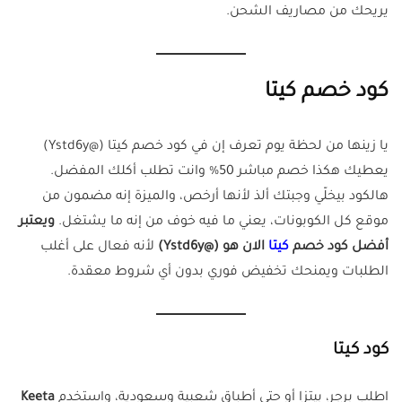
يريحك من مصاريف الشحن.
كود خصم كيتا
يا زينها من لحظة يوم تعرف إن في كود خصم كيتا (@Ystd6y)
يعطيك هكذا خصم مباشر 50% وانت تطلب أكلك المفضل.
هالكود بيخلّي وجبتك ألذ لأنها أرخص، والميزة إنه مضمون من
موقع كل الكوبونات، يعني ما فيه خوف من إنه ما يشتغل.
ويعتبر
أفضل كود خصم
كيتا
الان هو (@Ystd6y)
لأنه فعال على أغلب
الطلبات ويمنحك تخفيض فوري بدون أي شروط معقدة.
كود كيتا
اطلب برجر، بيتزا أو حتى أطباق شعبية وسعودية، واستخدم
Keeta