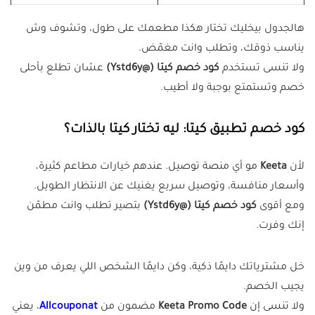
هالجدول بيخليك تختار هكذا مطعمك على طول، وتشوف وش
يناسب ذوقك، وتطلب وانت مغمّض.
ولا تنسى تستخدم
كود خصم كيتا (@Ystd6y)
عشان تطلع بأحلى
خصم وتستمتع بوجبة ولا أطيب.
كود خصم تطبيق كيتا: ليه تختار كيتا بالذات؟
لأن
Keeta
مو أي منصة توصيل. عندهم خيارات مطاعم كثيرة،
وأسعار منافسة، وتوصيل سريع يغنيك عن الانتظار الطويل.
ومع أقوى
كود خصم كيتا (@Ystd6y)
بتصير تطلب وانت مطمّن
إنك وفرت.
خل مشترياتك دايمًا ذكية، وكن دايمًا الشخص اللي يعرف من وين
يجيب الخصم.
ولا تنسى إن
Keeta Promo Code
مضمون من
Allcouponat
، يعني