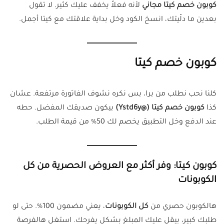
كوبون خصم كيتا مجاني
لأنه فعلاً يخفف عليك كثير. لا تقول
بعدين ما دلّيتك، انسخ الكود وخل بداية علاقتك مع كيتا أجمل.
كوبون خصم كيتا
كلنا نحب نطلب من برا، بس نكره نشوف الفاتورة مرتفعة. عشان
كذا
كوبون خصم كيتا (@Ystd6y)
بيكون صديقك المفضل. حطه
عند الدفع وخل التطبيق يخصم لك 50% من قيمة الطلب.
كوبون كيتا: وفر أكثر مع العروض الحصرية من كل
الكوبونات
هالكوبون حصري من
كل الكوبونات
، يعني مضمون 100%. حتى لو
طلبك كبير، بيقل عليك المبلغ بشكل يفرحك. استغل هالفرصة