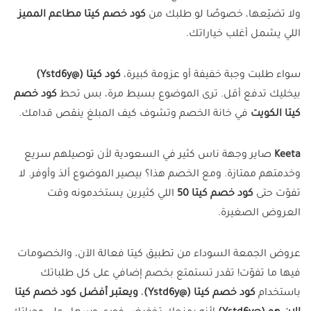
ولا تضيّعها، خصوصًا لو طلبك من
كود خصم كيتا مطاعم المميز
اللي يشمل أغلب خياراتك.
سواء طلبت وجبة خفيفة أو عزومة كبيرة،
كود كيتا (@Ystd6y)
بيخليك تدفع أقل. ترى الموضوع بسيط مرة، بس تحط
كود خصم
كيتا الكويت
في خانة الخصم وتشوف كيف المبلغ ينقص قدامك.
Keeta
صاير وجهة ناس كثير في السعودية لأن توصيلهم سريع
وخدمتهم ممتازة. ومع الخصم هذا؟ بيصير الموضوع ألذ وأوفر. لا
تفوّت حتى
كود خصم كيتا 50
اللي كثيرين يستخدمونه وقت
العروض الصغيرة.
عروض الجمعة السوداء من تطبيق كيتا فعالة الآن، والخصومات
فيها ما تفوّت! تقدر تستمتع بخصم إضافي على كل طلباتك
باستخدام
كود خصم كيتا (@Ystd6y)
،
ويعتبر أفضل كود خصم كيتا