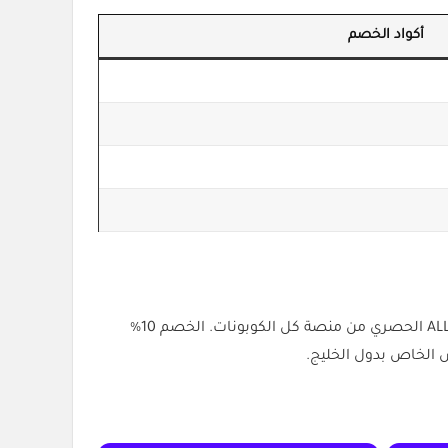
أكواد الخصم
إذا كنت تبحث عن طريقة ذكية وموفرة لتعلم اللغة الإنجليزية عبر كامبلي، لا تفوت فرصة استخدام كود خصم كامبلي ALLCOUPONAT الحصري من منصة كل الكوبونات. الخصم 10%
ض الخاص بدول الخليج.