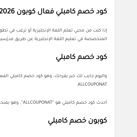
كود خصم كامبلي فعال كوبون Cambly 2026 من منصة كل الكوبونات
المتخصصة في تعليم اللغة الإنجليزية عن طريق مدرّسين
كود خصم كامبلي
واليوم جايب لك خبر يفرحك، وهو كود خصم كامبلي الفعال لعام 2026، اللي تقدر تستخدمه حص
ALLCOUPONAT.
أحدث كود خصم كامبلي هو “ALLCOUPONAT”، وهو يمنحك خصم على اشتراك 3 أشهر.
كوبون خصم كامبلي