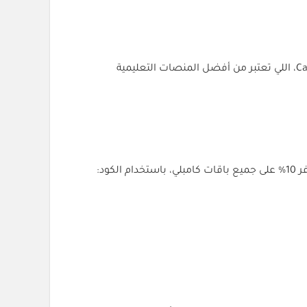
إذا كنت من محبي تعلم اللغة الإنجليزية أو ترغب في تطوير مهاراتك بسهولة وبأسعار مناسبة، فأكيد تعرف منصة كامبلي Cambly، اللي تعتبر من أفضل المنصات التعليمية
وتوفر 10% على جميع باقات كامبلي، باستخدام الكود: