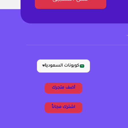
كوبونات السعودية
▾
أضف متجرك
اشترك مجاناً