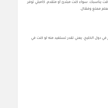
قت يناسبك. سواء كنت مبتدئ أو متقدم، كامبلي توفر
علم ممتع وفعّال.
التعليمية، وهو صالح للاستخدام في دول الخليج، يعني تقدر تستفيد منه لو كنت في