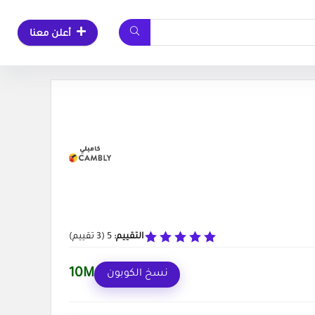
أعلن معنا
التقييم:
5
(
3
تقييم)
10M
نسخ الكوبون