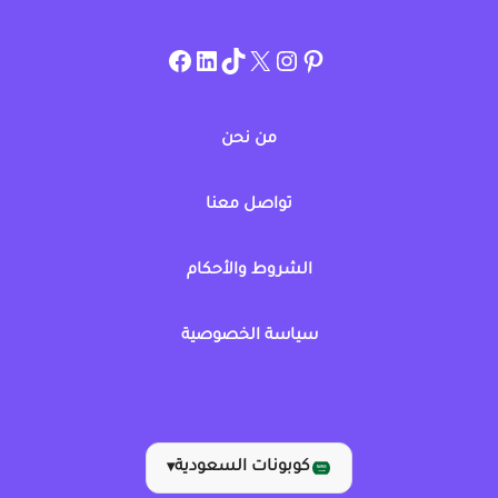
instagram.com/allcouponat
facebook
linkedin
TikTok
twitter
pinterest
من نحن
تواصل معنا
الشروط والأحكام
سياسة الخصوصية
كوبونات السعودية
▾