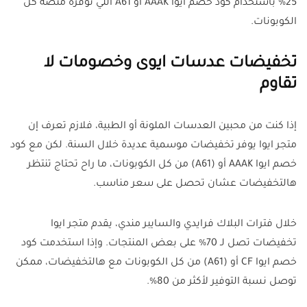
25% باستخدام كود خصم ايوا AAAK أو A61 اللي توفره منصة كل
الكوبونات.
تخفيضات عدسات ايوى وخصومات لا
تقاوم
إذا كنت من محبين العدسات الملونة أو الطبية، فلازم تعرف إن
متجر ايوا يوفر تخفيضات موسمية عديدة خلال السنة. لكن مع كود
خصم ايوا AAAK أو (A61) من كل الكوبونات، ما راح تحتاج تنتظر
هالتخفيضات عشان تحصل على سعر مناسب.
خلال فترات البلاك فرايدي والسايبر مندي، يقدم متجر ايوا
تخفيضات تصل لـ 70% على بعض المنتجات. وإذا استخدمت كود
خصم ايوا CF أو (A61) من كل الكوبونات مع هالتخفيضات، ممكن
توصل نسبة التوفير لأكثر من 80%.