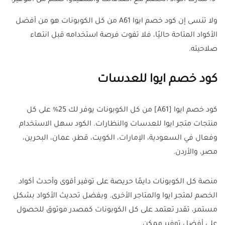
شارك أكواد الخصم مع أصدقائك واستفيدوا كلكم من التوفير.
ولا تنسى إن كود خصم ايوا A61 من كل الكوبونات هو من أفضل
الأكواد المتاحة حاليًا، فلا تفوت فرصة استخدامه قبل انتهاء
صلاحيته.
كود خصم ايوا للعدسات
كود خصم ايوا [A61] من كل الكوبونات يوفر لك 25% على كل
منتجات متجر ايوا للعدسات والنظارات. الكود سهل الاستخدام
وفعال في السعودية، الإمارات، الكويت، قطر، عمان، البحرين،
مصر، والأردن.
منصة كل الكوبونات دايمًا حريصة على توفير أقوى وأحدث أكواد
الخصم لمتجر ايوا والمتاجر الأخرى. وبفضل تحديث الأكواد بشكل
مستمر، تقدر تعتمد على كل الكوبونات كمصدر موثوق للحصول
على أفضل توفير ممكن.