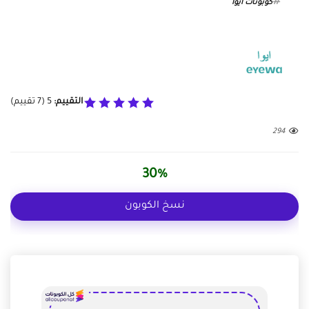
كوبونات ايوا
التقييم:
5
(
7
تقييم)
294
30%
نسخ الكوبون