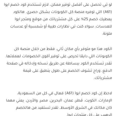
لو تبي تحصل على أفضل توفير ممكن، لازم تستخدم كود خصم ايوا
(A61) اللي توفره منصة كل الكوبونات بشكل حصري. هالكود
يعطيك خصم 25% على كل مشترياتك من موقع ومتجر ايوا
للعدسات، سواء كنت تبي نظارات طبية أو شمسية أو عدسات
ملونة.
الكود هذا مو متوفر بأي مكان ثاني، فقط من خلال منصة كل
الكوبونات اللي دايمًا تحرص على توفير أقوى الخصومات لعملائها.
تقدر تستخدم الكود ببساطة عن طريق نسخه وإدخاله في صفحة
الدفع، وراح تشوف الخصم على طول ينطبق على قيمة
مشترياتك.
لاحظ إن كود خصم ايوا (A61) فعال في كل من السعودية،
الإمارات، الكويت، قطر، عمان، البحرين، مصر، والأردن. يعني مهما
كان مكانك في الشرق الأوسط، تقدر تستفيد من هالخصم
الرهيب على كل منتجات ايوا.