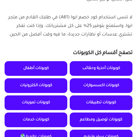
لا تنسى استخدام كود خصم ايوا (A61) في طلبك القادم من متجر
ايوا، واستمتع بتوفير 25% على كل مشترياتك. وإذا كنت تفكر
تشتري عدسات أو نظارات جديدة، ما فيه وقت أفضل من الحين.
تصفح أقسام كل الكوبونات
كوبونات أحذية وحقائب
كوبونات أطفال
كوبونات اكسسوارات
كوبونات الكترونيات
كوبونات تطبيقات
كوبونات تموينات
كوبونات توصيل ومطاعم
كوبونات خدمات