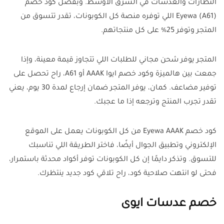
النظارات والعدسات في الشرق الأوسط. وبفضل كود خصم
Eyewa (A61) اللي توفره منصة كل الكوبونات، تقدر تتسوق من
المتجر وتوفر 25% على كل منتجاتهم.
المتجر يوفر شحن مجاني للطلبات اللي تتجاوز قيمة معينة، وإذا
جمعت بين هالميزة وكود خصم ايوا AAAK أو A61، راح تحصل على
توفير مضاعف. كمان، يوفر المتجر ضمان إرجاع لمدة 30 يوم، يعني
تقدر تجرب المنتج وترجعه إذا ما عجبك.
كود خصم Eyewa AAAK من كل الكوبونات يعمل على الموقع
الإلكتروني وتطبيق الجوال أيضًا، فاختر الطريقة اللي تناسبك
للتسوق. وتذكر دايمًا إن كل الكوبونات توفر أكواد محدثة باستمرار،
فحتى لو انتهت صلاحية كود، راح تلاقي كود جديد ينتظرك.
خصم عدسات ايوى