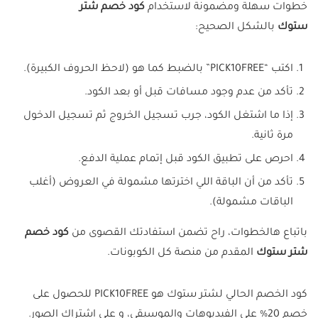
خطوات سهلة ومضمونة لاستخدام
كود خصم شتر
ستوك
بالشكل الصحيح:
اكتب “PICK10FREE” بالضبط كما هو (لاحظ الحروف الكبيرة).
تأكد من عدم وجود مسافات قبل أو بعد الكود.
إذا ما اشتغل الكود، جرب تسجيل الخروج ثم تسجيل الدخول
مرة ثانية.
احرص على تطبيق الكود قبل إتمام عملية الدفع.
تأكد من أن الباقة اللي اخترتها مشمولة في العروض (أغلب
الباقات مشمولة).
باتباع هالخطوات، راح تضمن استفادتك القصوى من
كود خصم
شتر ستوك
المقدم من منصة كل الكوبونات.
كود الخصم الحالي لشتر ستوك هو PICK10FREE للحصول على
خصم 20% على الفيديوهات والموسيقى، و على اشتراك الصور.