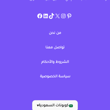
instagram.com/allcouponat
facebook
linkedin
TikTok
twitter
pinterest
من نحن
تواصل معنا
الشروط والأحكام
سياسة الخصوصية
كوبونات السعودية
▾