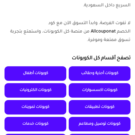
السريع داخل السعودية.
لا تفوت الفرصة، وابدأ التسوق الآن مع كود
الخصم
Allcouponat
من منصة كل الكوبونات، واستمتع بتجربة
تسوق ممتعة وموفرة.
تصفح أقسام كل الكوبونات
كوبونات أحذية وحقائب
كوبونات أطفال
كوبونات اكسسوارات
كوبونات الكترونيات
كوبونات تطبيقات
كوبونات تموينات
كوبونات توصيل ومطاعم
كوبونات خدمات