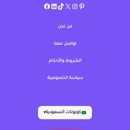
instagram.com/allcouponat
facebook
linkedin
TikTok
twitter
pinterest
من نحن
تواصل معنا
الشروط والأحكام
سياسة الخصوصية
كوبونات السعودية
▾