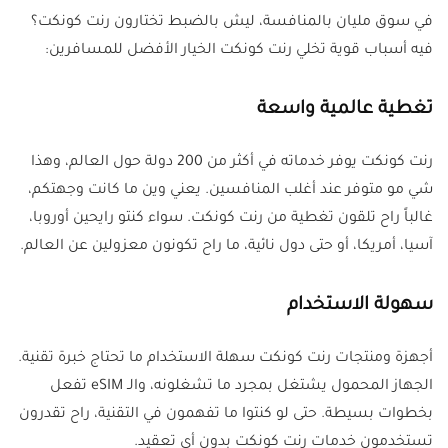
في سوق مليان بالمنافسة، ليش بالضبط تختارون رنت كونكت؟
فيه أسباب قوية تخلي رنت كونكت الخيار الأفضل للمسافرين:
تغطية عالمية واسعة
رنت كونكت يوفر خدماته في أكثر من 200 دولة حول العالم، وهذا
شي مو متوفر عند أغلب المنافسين. يعني وين ما كانت وجهتكم،
غالباً راح تلقون تغطية من رنت كونكت. سواء كنتو رايحين أوروبا،
آسيا، أمريكا، أو حتى دول نائية، ما راح تكونون معزولين عن العالم.
سهولة الاستخدام
أجهزة ومنتجات رنت كونكت سهلة الاستخدام ما تحتاج خبرة تقنية.
الجهاز المحمول يشتغل بمجرد ما تشغلونه، والـ eSIM تفعل
بخطوات بسيطة. حتى لو كنتوا ما تفهمون في التقنية، راح تقدرون
تستخدمون خدمات رنت كونكت بدون أي تعقيد.