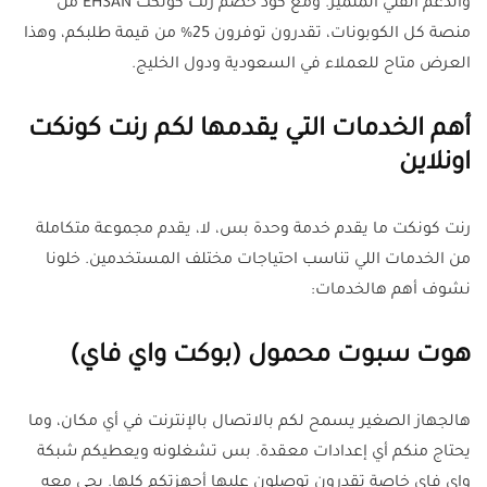
والدعم الفني المتميز. ومع كود خصم رنت كونكت EHSAN من
منصة كل الكوبونات، تقدرون توفرون 25% من قيمة طلبكم، وهذا
العرض متاح للعملاء في السعودية ودول الخليج.
أهم الخدمات التي يقدمها لكم رنت كونكت
اونلاين
رنت كونكت ما يقدم خدمة وحدة بس، لا، يقدم مجموعة متكاملة
من الخدمات اللي تناسب احتياجات مختلف المستخدمين. خلونا
نشوف أهم هالخدمات:
هوت سبوت محمول (بوكت واي فاي)
هالجهاز الصغير يسمح لكم بالاتصال بالإنترنت في أي مكان، وما
يحتاج منكم أي إعدادات معقدة. بس تشغلونه ويعطيكم شبكة
واي فاي خاصة تقدرون توصلون عليها أجهزتكم كلها. يجي معه