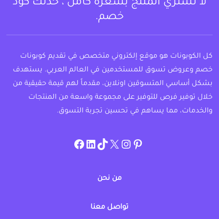
لا تشتري المنتج بسعره كامل ، خذلك كود
خصم.
كل الكوبونات هو موقع إلكتروني متخصص في تقديم كوبونات
خصم وعروض تسوق للمستخدمين في العالم العربي. يستهدف
بشكل أساسي المتسوقين اونلاين، مقدماً لهم قيمة حقيقية من
خلال توفير فرص للتوفير على مجموعة واسعة من المنتجات
والخدمات، مما يساهم في تحسين تجربة التسوق.
instagram.com/allcouponat
facebook
linkedin
TikTok
twitter
pinterest
من نحن
تواصل معنا