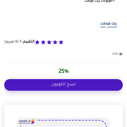
كوبونات رنت كونكت
التقييم:
5
(
6
تقييم)
459
25%
نسخ الكوبون