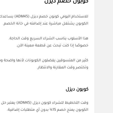
كوبون خصم ديزل
للاستخدام اليومي كوبون خصم ديزل (ADM45) يساعدك تقلل تكلفة الطلب بدون انتظار عروض خاصة.
الكوبون يشتغل مباشرة عند إضافته في خانة الخصم.
هذا الأسلوب يناسب الشراء السريع وقت الحاجة.
خصوصًا إذا كنت تبحث عن قطعة معينة الآن.
كثير من المتسوقين يفضلون الكوبونات لأنها واضحة و
وتختصر وقت المقارنة والانتظار.
كوبون ديزل
وقت التخطيط للشراء كوبون ديزل (ADM45) يعتبر حل ذكي لتقليل السعر النهائي.
الكوبون يمنح خصم 15% بدون أي متطلبات إضافية.