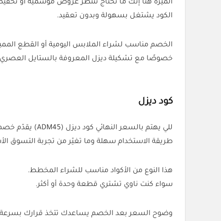
الميزة هنا إنك ما تحتاج تنتظر عروض موسمية أو تخفي
الكود يشتغل بسهولة وبدون تعقيد.
الخصم مناسب لشراء الملابس اليومية أو القطع المميز
خصوصًا مع تشكيلة ديزل المعروفة بالستايل العصري.
كود ديزل
للي يهتم بالسعر النهائي كود ديزل (ADM45) يقدّم خصم 15% ويظهر التخفيض مباشرة قبل تأكيد الطلب.
طريقة الاستخدام سهلة وما تغيّر من تجربة التسوق الأ
هذا النوع من الأكواد مناسب للشراء المخطط.
سواء كنت ناوي تشتري قطعة وحدة أو أكثر.
وضوح السعر بعد الخصم يساعدك تتخذ قرارك بسرعة.