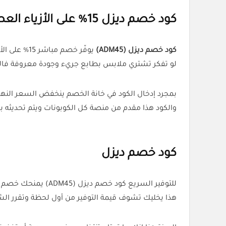
كود خصم ديزل 15% على الأزياء العصرية مع توفير مباشر
كود خصم ديزل (ADM45)
يوفّر خصم مباشر 15% على الأزياء عند الشراء أونلاين من متجر
لو تفكر تشتري ملابس بطابع جريء وجودة معروفة فالت
بمجرد إدخال الكود في خانة الخصم ينخفض السعر النها
والكود هذا مقدم من منصة كل الكوبونات ويتم تحديثه 
كود خصم ديزل
للتوفير السريع كود خصم ديزل (ADM45) يمنحك خصم 15% على منتجات الأزياء ويظهر الخصم مباشرة داخل السلة.
هذا يخليك تشوف قيمة التوفير من أول لحظة وتقرر الشر