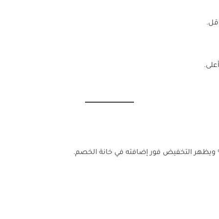
قل.
على.