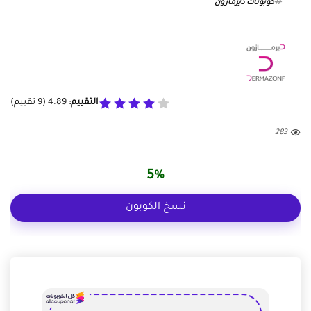
كوبونات ديرمازون
التقييم:
4.89
(
9
تقييم)
283
5%
نسخ الكوبون