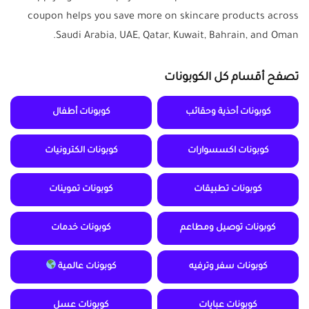
coupon helps you save more on skincare products across
Saudi Arabia, UAE, Qatar, Kuwait, Bahrain, and Oman.
تصفح أقسام كل الكوبونات
كوبونات أحذية وحقائب
كوبونات أطفال
كوبونات اكسسوارات
كوبونات الكترونيات
كوبونات تطبيقات
كوبونات تموينات
كوبونات توصيل ومطاعم
كوبونات خدمات
كوبونات سفر وترفيه
كوبونات عالمية
كوبونات عبايات
كوبونات عسل