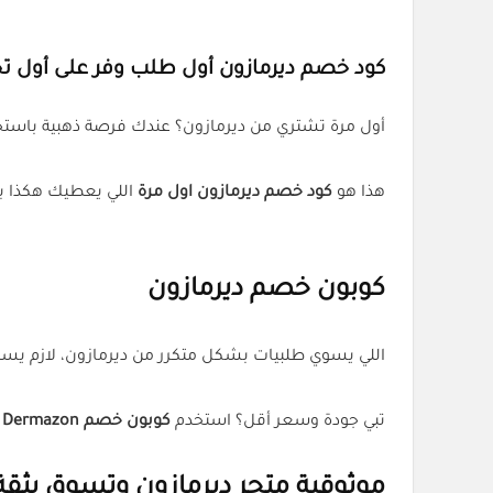
كود خصم ديرمازون أول طلب وفر على أول تج
أول مرة تشتري من ديرمازون؟ عندك فرصة ذهبية باستخدام كود (AQQ). الخصم يبدأ من أول طلب وما يحتاج تسجيل
هذا هو
كود خصم ديرمازون اول مرة
اللي يعطيك هكذا بد
كوبون خصم ديرمازون
اللي يسوي طلبيات بشكل متكرر من ديرمازون، لازم يستخدم (AQQ
تبي جودة وسعر أقل؟ استخدم
كوبون خصم Dermazon
م
موثوقية متجر ديرمازون وتسوق بثقة