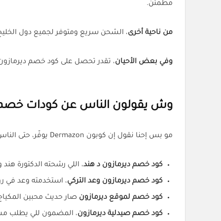
مطمئن.
من ناحية أخرى
، الشحن سريع ومتوفر لجميع دول الخليج
وفي بعض الأحيان
، تقدر تحصل على كود خصم ديرمازون توصيل مجاني (AQQ)، خاصة
وش يقولون الناس عن كودات خصم 
مو بس إحنا نقول إن كوبون Dermazon يوفّر، حتى الناس اللي جربوه شهدوا بفعاليته:
كود خصم ديرمازون د هند
، اللي رشحته الدكتورة هند
كود خصم ديرمازون وعد التركي
، استخدمته وعد في رو
كود خصم لموقع ديرمازون
صار حديث محبين المكياج و
كود خصم صيدلية ديرمازون
، المضمون للي يطلب مست