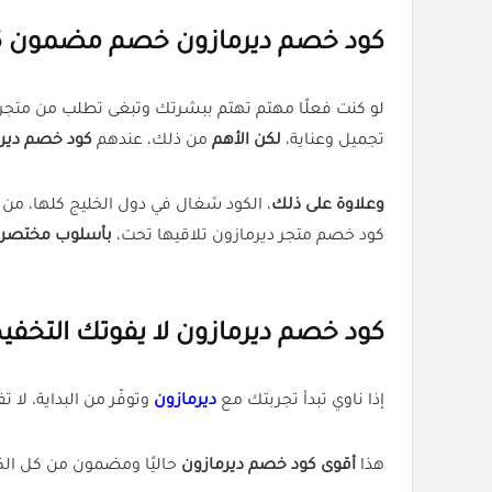
كود خصم ديرمازون خصم مضمون 5% على كل منتجات الجمال والعناية
لو كنت فعلًا مهتم تهتم ببشرتك وتبغى تطلب من متجر
تجميل وعناية،
لكن الأهم
من ذلك، عندهم
كود خصم ديرمازون (AQQ) م
وعلاوة على ذلك
، الكود شغال في دول الخليج كلها، من ا
كود خصم متجر ديرمازون تلاقيها تحت،
بأسلوب مختصر،
كود خصم ديرمازون لا يفوتك التخفيض 5% ف
إذا ناوي تبدأ تجربتك مع
ديرمازون
وتوفّر من البداية، لا تفوّت كود (AQQ). الكود فعال ويشتغل بدون أي متطلبات صعبة. بس ت
هذا
أقوى كود خصم ديرمازون
حاليًا ومضمون من كل الكو