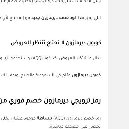
وش ما كانت مشترياتك، كود (AQQ) يعطيك خصم عليها. حتى العروض والتخفيضات تقدر تدخل عليها الكود وتوفّر زيادة.
اللي يميّز هذا
كود خصم ديرمازون جديد
هو إنه متاح لأي 
كوبون ديرمازون لا تحتاج تنتظر العروض
بدال ما تنتظر العروض، خذ كود (AQQ) واستخدمه بأي وقت. الكوبون يشتغل من غير حد أدنى، ويناسب كل الطلبات.
كوبون ديرمازون
متاح في السعودية والخليج، ويوفر لك
رمز ترويجي ديرمازون خصم فوري م
رمز خصم ديرمازون (AQQ)
ببساطة
موجود عشان يخلي ع
تحصل على خصمك مباشرة.