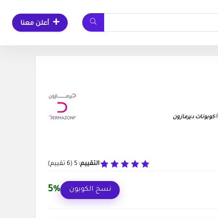
أعلن معنا
كوبونات ديرمازون
التقييم:
5
(
6
تقييم)
5%
نسخ الكوبون