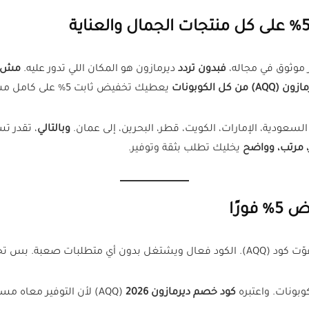
 موثوق في مجاله،
فبدون تردد
ديرمازون هو المكان اللي تدور عليه.
مش ب
ن كل الكوبونات
يعطيك تخفيض ثابت 5% على كامل مشترياتك،
لسعودية، الإمارات، الكويت، قطر، البحرين، إلى عمان.
وبالتالي
، تقدر ت
 مرتب، وواضح
يخليك تطلب بثقة وتوفير.
ورًا
حطه أثناء الدفع ويخصم لك 5% على طول.
بونات. واعتبره
كود خصم ديرمازون 2026
(AQQ) لأن التوفير معاه مستمر طوال السنة.