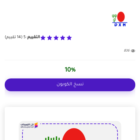
التقييم:
5
(
14
تقييم)
836
10%
نسخ الكوبون