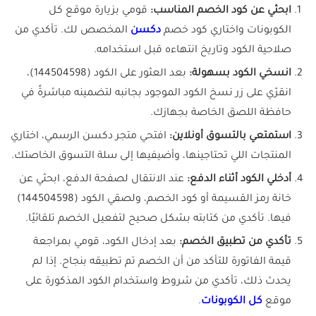
ابحثي عن كود الخصم المناسب:
قومي بزيارة موقع كل
الكوبونات واختاري كود خصم
دكسن
المخصص لك. تأكدي من
صلاحية الكود وتاريخ انتهاءه قبل استخدامه.
انسخي الكود بسهولة:
بعد العثور على الكود (144504598)،
انقرّي على زر نسخ الكود الموجود بجانبه لتضمينه مباشرةً في
حافظة اللصق الخاصة بجهازك.
استمتعي بالتسوق أونلاين:
افتحي متجر دكسن الرسمي، اختاري
المنتجات اللي تحتاجينها، وأضيفيها إلى سلة التسوق الخاصتك.
أدخلي الكود أثناء الدفع:
عند الانتقال لصفحة الدفع، ابحثي عن
خانة رمز القسيمة أو كود الخصم، ولصقي الكود (144504598)
فيها. تأكدي من كتابته بشكل صحيح لتفعيل الخصم تلقائيًا.
تأكدي من تطبيق الخصم:
بعد إدخال الكود، قومي بمراجعة
قيمة الفاتورة للتأكد من أن الخصم تم تطبيقه بنجاح. إذا لم
يحدث ذلك، تأكدي من شروط واستخدام الكود المذكورة على
موقع
كل الكوبونات
.