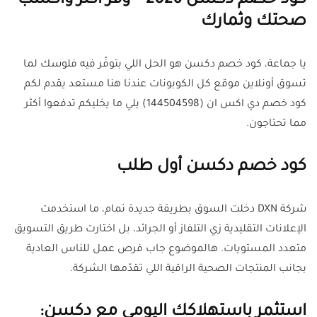
كود خصم دكسن 2026 – وفر أكثر واكسب
صحتك وثمارك
يا جماعة، كود خصم دكسن هو الحل اللي بتوفّر فيه فلوسك لما
تسوق أونلاين موقع كل الكوبونات عندنا هنا مستعد يقدم لكم
كود خصم دي اكس ان (144504598) يلي ما يخليكم تدفعوا أكثر
مما تحتاجون.
كود خصم دكسن أول طلب
شركة DXN دخلت السوق بطريقة جديدة تمام، ما استخدمت
الإعلانات التقليدية زي التلفاز أو الجرائد، بل اختارت طريق التسويق
متعدد المستويات. هالموضوع جاب فرص عمل للناس العادية
بجانب المنتجات الصحية الراقية اللي تقدّمها الشركة.
استثمر باستهلاكك اليومي مع دكسن: