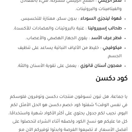
فطر الريشي
: المنتج الرئيسي للشركة، مليء بالمعادن
والفيتامينات والبروتينات.
قهوة لينجزي السوداء
: بدون سكر، ممتازة للتخسيس.
طحالب إسبيرولينا
: غنية بالبروتينات والمضادات للأكسدة.
فطر عرف الأسد
: يقوي الجهاز الهضمي والأعصاب.
ميكوفيجي
: خليط من الألياف النباتية يساعد على تنظيف
الجسم.
معجون أسنان قانوزي
: يعمل على تقوية الأسنان واللثة.
كود دكسن
يا جماعة، هل تبون تسوقون منتجات دكسن وتوفرون فلوسكم
في نفس الوقت؟ شفتوا كود خصم دكسن هو الحل الأمثل لكم
اليوم، نجيب لكم جدول يحتوي على أكثر الأكواد شهرة واستخدامًا،
كل ما عليكم هو نسخ الكود ولصقه أثناء الشراء لتحصلوا على
أفضل الأسعار. لا تضيعوا الفرصة وابدئوا توفيركم الآن مع