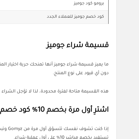
برومو كود جوميز
كود خصم جوميز للعملاء الجدد
قسيمة شراء جوميز
دون أي قيود على نوع المنتج.
هذه القسيمة متاحة لفترة محدودة، لذا لا تؤجل الشراء
اشترِ أول مرة بخصم 10% كود خصم جوميز UP6 يوفر لك المال
إذا كنت تشوف نفسك تتسوّق أول مرة من Gomyz وتبحث عن طريقة توفر فيها، فما عليك سوى استخدام
تستفيد بخصم مباشر 10% على أول عملية شراء.