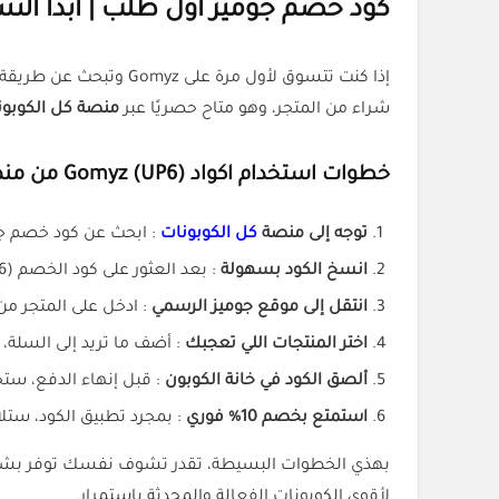
كود خصم جوميز أول طلب | ابدأ ال
إذا كنت تتسوق لأول مرة على Gomyz وتبحث عن طريقة سهلة لتوفير المال، فـ
شراء من المتجر، وهو متاح حصريًا عبر
منصة كل الكوبون
خطوات استخدام اكواد Gomyz (UP6) من منصة كل الكوبونات:
توجه إلى منصة
كل الكوبونات
: ابحث عن كود خصم جوميز UP6 على المنصة لتجد أحدث وأقوى الأكواد المُفعّلة والخاص
انسخ الكود بسهولة
: بعد العثور على كود الخصم (UP6)، اضغط على زر النسخ لتكون جاهز لاستخدامه عند التسوق.
انتقل إلى موقع جوميز الرسمي
: ادخل على المتجر من خلال الرابط https://gomyz.com 
اختر المنتجات اللي تعجبك
: أضف ما تريد إلى السلة،
ألصق الكود في خانة الكوبون
: قبل إنهاء الدفع، ستجد خانة
استمتع بخصم 10% فوري
: بمجرد تطبيق الكود، س
بهذي الخطوات البسيطة، تقدر تشوف نفسك توفر بشكل 
لأقوى الكوبونات الفعالة والمحدثة باستمرار.