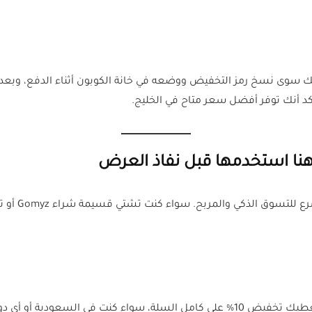
يك سوى نسخ رمز التخفيض ووضعه في خانة الكوبون أثناء الدفع، وب
كد أنك توفر أفضل سعر متاح في الخليج.
لتسوق الذكي والمربح. سواء كنت تشتي قسيمة شراء Gomyz أو تبحث عن
ما زال فعال ويعطيك تخفيض 10% على كامل السلة، سواء كنت في الس