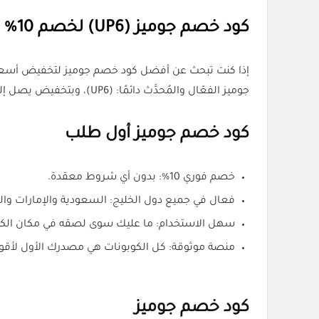
كود خصم جوميز (UP6) لخصم 10% على أي طلب من كل الكوبونات
إذا كنت تبحث عن أفضل كود خصم جوميز لتخفيض أسعار ا
جوميز الفعّال والمُحدَّث دائمًا: (UP6)، وبتخفيض يصل إلى 10% على أول طلب لك.
كود خصم جوميز أول طلب
خصم فوري 10%: بدون أي شروط معقدة.
فعال في جميع دول الخليج: السعودية والإمارات وال
سهل الاستخدام: ما عليك سوى لصقه في مكان الكوبو
منصة موثوقة: كل الكوبونات هي مصدرك الأول لأقوى
كود خصم جوميز