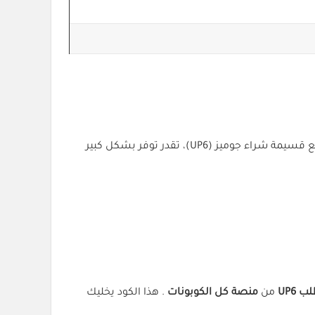
ما يميز قسيمة شراء جوميز أنها تمنحك حرية اختيار المنتجات التي تحبها، مع خصم مباشر يضاف للفاتورة النهائية. وخصوصاً مع قسيمة شراء جوميز (UP6)، تقدر توفر بشكل كبير
 UP6
من
منصة كل الكوبونات
. هذا الكود يخليك