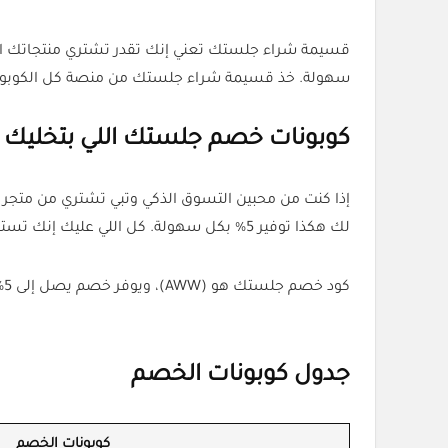
قسيمة شراء جلستك تعني إنك تقدر تشتري منتجاتك ال
سهولة. خذ قسيمة شراء جلستك من منصة كل الكوبونات
كوبونات خصم جلستك اللي بتخليك ت
إذا كنت من محبين التسوق الذكي وتبي تشتري من متج
لك هكذا توفير 5% بكل سهولة. كل اللي عليك إنك تستخدم الكوبون الصح وتبدأ تستمتع بأفضل العروض والتخفيضات الحصرية من منصة كل الكوبونات.
كود خصم جلستك هو (AWW)، ويوفر خصم يصل إلى 5% على أول جلسة. يمكن استخدام هذا الكود لتفعيل الخصم عند حجز جلسة عبر التطبيق.
جدول كوبونات الخصم
كوبونات الخصم