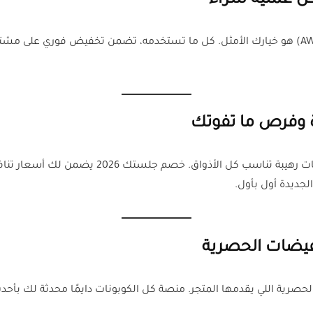
ل عملية شراء
لو تبي توفر أكثر مع كل طلب، كوبون خصم جلستك (AWW) هو خيارك الأمثل. كل ما تستخدمه، تضم
مع بداية 2026، متجر جلستك جايب لك عروض وخصومات
ديدة أول بأول.
فيضات الحصرية
صرية اللي يقدمها المتجر. منصة كل الكوبونات دايمًا محدثة لك بأحد