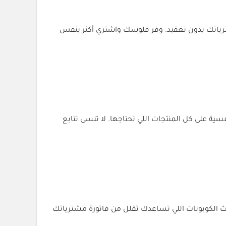
ن تخفيض فوري على مشترياتك بدون تعقيد. وفر فلوسك واشتري أكثر بنفس
 رهيبة تناسب كل الأذواق. خصم جلستك 2026 يضمن لك أسعار تنافسية على كل المنتجات اللي تحتاجها. لا تنسى تتابع
ث الكوبونات اللي تساعدك تقلل من فاتورة مشترياتك