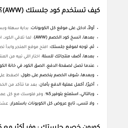
كيف تستخدم كود جلستك (AWW)؟
أولاً، ادخل على موقع كل الكوبونات
: بداية سهلة وب
بعدها، انسخ كود الخصم (AWW)
: لما تلاقي الكود،
ثم، توجه لموقع جلستك
: افتح موقع المتجر وابدأ ت
بعدها، أضف منتجاتك للسلة
: اختار اللي تبيه من ا
عندما تصل لصفحة الدفع، الصق الكود في خانة الكو
وبعدها، شوف الخصم ينخصم على طول
: اضغط على
أخيرًا، أكمل عملية الدفع بأمان
: بعد ما تتأكد من الخ
وبالتالي، استمتع بتوفير 5%
: وفر فلوسك مع كل عملية
ولا تنسى، تابع عروض كل الكوبونات باستمرار
: عشان