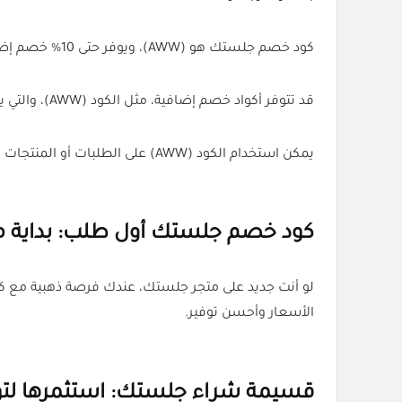
كود خصم جلستك هو (AWW)، ويوفر حتى 10% خصم إضافي على جميع المنتجات. يمكنك استخدامه عند الطلب من متجر جلستك.
قد تتوفر أكواد خصم إضافية، مثل الكود (AWW)، والتي يمكن استخدامها على الطلبات أو المنتجات المؤهلة وفقًا لشروط العرض السارية.
يمكن استخدام الكود (AWW) على الطلبات أو المنتجات المؤهلة وفقًا لشروط العرض السارية، مع اختيار الكود الذي يوفر أفضل قيمة للطلب عند إتمام عملية الشراء.
كود خصم جلستك أول طلب: بداية مث
لو أنت جديد على متجر جلستك، عندك فرصة ذهبية مع 
الأسعار وأحسن توفير.
قسيمة شراء جلستك: استثمرها لتوف