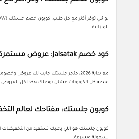
كوبون خصم جلستك : وفر أكثر مع ك
الميزانية.
كود خصم Jalsatak: عروض مستمرة وفرص ما تفوتك
منصة كل الكوبونات عشان توصلك هكذا كل العروض الج
كوبون جلستك: مفتاحك لعالم التخ
كوبون جلستك هو اللي يخليك تستفيد من التخفيضات الح
بسهولة وبسرعة.