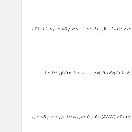
إذا أنت من الناس اللي يحبون يتسوقون أونلاين ويبحثون عن أفضل العروض والتخفيضات، لازم تعرف عن متجر جلستك وكود خصم جلستك اللي يقدمه لك خصم 5% على مشترياتك.
ودة عالية وخدمة توصيل سريعة. عشان كذا صار
بصراحة، أكواد الخصم مثل كود جلستك توفر عليك كثير من الفلوس، وتخليك تشتري اللي تبيه بأقل سعر ممكن. مع كود خصم جلستك (AWW)، تقدر تحصل هكذا على خصم 5% على