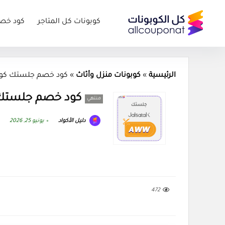
كوبونات كل المتاجر
كود خص
الرئيسية
»
كوبونات منزل وأثاث
»
كود خصم جلستك كوبون ak 2026
كود خصم جلستك كوبون 26
منتهي
دليل الأكواد
يونيو 25, 2026
472