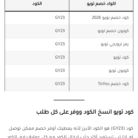
اكواد خصم تويو
الكود
كود خصم تويو 2026
GY23
كوبون خصم تويو
GY23
رمز ترويجي تويو
GY23
كود تويو
GY23
كوبون تويو
GY23
كود خصم ToYou
GY23
كود تويو انسخ الكود ووفر على كل طلب
كود (GY23) هو الكود الأبرز لأنه يعطيك أوفر خصم ممكن توصل
له. إذا تبي تستفيد أكثر جرّب إدخال الكود مع كل عملية دفع، الكود