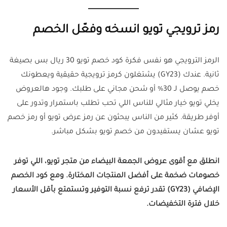
رمز ترويجي تويو انسخه وفعّل الخصم
الرمز الترويجي هو نفس فكرة كود خصم تويو 30 ريال بس بصيغة
ثانية. عندك (GY23) يشتغلون كرمز ترويجية حقيقية ويعطونك
خصم يوصل لـ 30% أو شحن مجاني على طلبك. وجود هالعروض
يخلي تويو خيار مثالي للناس اللي تحب تطلب باستمرار وتدور على
أوفر طريقة. كثير من الناس يبحثون عن رمز عرض تويو أو رمز خصم
تويو عشان يستفيدون من خصم تويو بشكل مباشر.
انطلق مع أقوى عروض الجمعة البيضاء من متجر تويو، اللي توفر
خصومات ضخمة على أفضل المنتجات المختارة. ومع كود الخصم
الإضافي (GY23) تقدر ترفع نسبة التوفير وتستمتع بأقل الأسعار
خلال فترة التخفيضات.