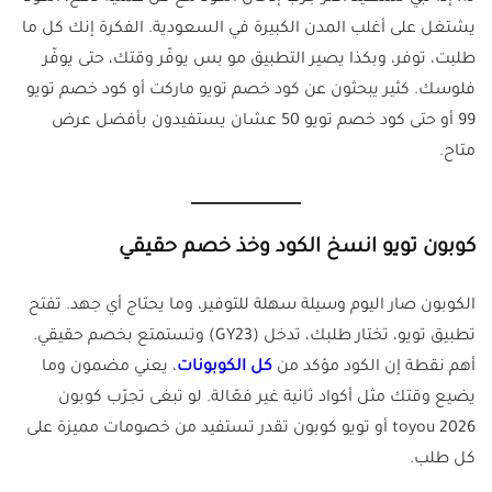
يشتغل على أغلب المدن الكبيرة في السعودية. الفكرة إنك كل ما
طلبت، توفر، وبكذا يصير التطبيق مو بس يوفّر وقتك، حتى يوفّر
فلوسك. كثير يبحثون عن كود خصم تويو ماركت أو كود خصم تويو
99 أو حتى كود خصم تويو 50 عشان يستفيدون بأفضل عرض
متاح.
كوبون تويو انسخ الكود وخذ خصم حقيقي
الكوبون صار اليوم وسيلة سهلة للتوفير، وما يحتاج أي جهد. تفتح
تطبيق تويو، تختار طلبك، تدخل (GY23) وتستمتع بخصم حقيقي.
أهم نقطة إن الكود مؤكد من
كل الكوبونات
، يعني مضمون وما
يضيع وقتك مثل أكواد ثانية غير فعّالة. لو تبغى تجرّب كوبون
toyou 2026 أو تويو كوبون تقدر تستفيد من خصومات مميزة على
كل طلب.