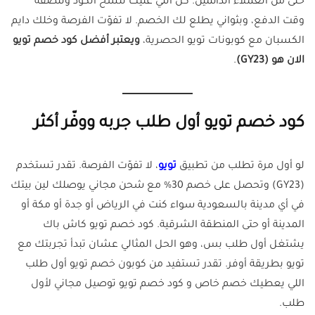
حتى من العملاء الدائمين. كل اللي عليك تنسخ الكود وتلصقه
وقت الدفع، وبثواني يطلع لك الخصم. لا تفوّت الفرصة وخلك دايم
الكسبان مع كوبونات تويو الحصرية،
ويعتبر أفضل كود خصم تويو
الان هو (GY23)
.
كود خصم تويو أول طلب جربه ووفّر أكثر
لو أول مرة تطلب من تطبيق
تويو
، لا تفوّت الفرصة. تقدر تستخدم
(GY23) وتحصل على خصم 30% مع شحن مجاني يوصلك لين بيتك
في أي مدينة بالسعودية سواء كنت في الرياض أو جدة أو مكة أو
المدينة أو حتى المنطقة الشرقية. كود خصم تويو كاش باك
يشتغل أول طلب بس، وهو الحل المثالي عشان تبدأ تجربتك مع
تويو بطريقة أوفر. تقدر تستفيد من كوبون خصم تويو أول طلب
اللي يعطيك خصم خاص و كود خصم تويو توصيل مجاني لأول
طلب.