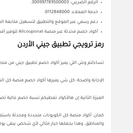
الرقم الضريبي: 300997789500003.
خدمة العملاء: 0112848000.
دعم رسمي عبر الموقع والتطبيق لتسهيل متابعة الط
أكواد خصم محدثة عبر منصة Allcouponat لتوفير أفضل سعر ممكن.
رمز ترويجي تطبيق جيني الأردن
تساءلتم وش اللي يميز أكواد خصم تطبيق جيني من منصة
الإجابة واضحة: كل شي يميزها أكواد خصم منصة كل الكوبونات زي (AR8E) كلها مضمونة وفعالة 100%، وتم اختبارها والتأك
الميزة الثانية إن هالأكواد تعطيكم نسبة خصم عالية تصل لـ 40%، وهذي نسبة ممتازة مقارنة بالأكواد اللي تلاقونها في موا
كمان، أكواد منصة كل الكوبونات متجددة ومحدثة باستمر
والمناطق، وهذا يجعلها خيار مثالي لأي شخص يبغى يوف