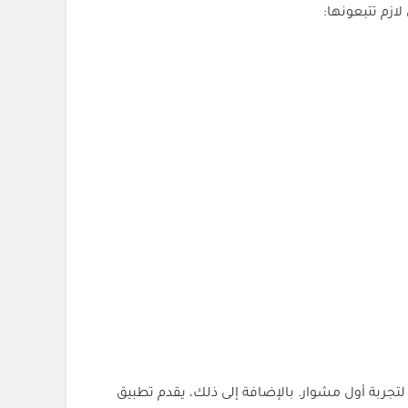
زم تتبعونها:
خصم تطبيق جيني في الأردن هو (AR8E)، وهو يمنح خصمًا على جميع الرحلات والتوصيل. يمكنك أيضًا استخدام كود (AR8E) لتجربة أول مشوار. بالإضافة إلى ذلك، يقدم تطبيق