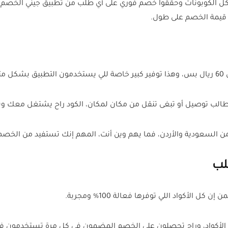
تخدموا الحين كود (AR8E) من منصة كل الكوبونات وحققوا خصم فوري على أي طلب من تطبيق 
قيمة الخصم على طول.
لب توصيل أو تبغى تنقل من مكان لمكان، الكود راح يشتغل معك ويخ
لب
الأكواد اللي توفرها فعالة 100% ومجربة.
 الأكواد، وراح تحصلون على الخصم المضمون في كل مرة تستخدمون فيه