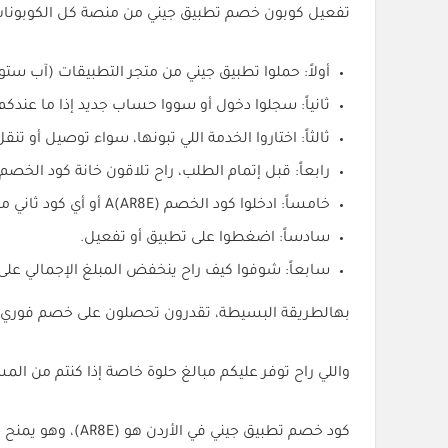
تفعيل كوبون خصم تطبيق جيني من منصة كل الكوبونات 
أولاً: حملوا تطبيق جيني من متجر التطبيقات (آب ستور
ثانياً: سجلوا دخول أو سووا حساب جديد إذا ما عندك
ثالثاً: اختاروا الخدمة اللي تبونها، سواء توصيل أو تنقل
رابعاً: قبل إتمام الطلب، راح تلاقون خانة كود الخصم 
خامساً: ادخلوا كود الخصم A(AR8E) أو أي كود ثاني من أكواد منصة كل الكوبونات.
سادساً: اضغطوا على تطبيق أو تفعيل.
سابعاً: شوفوا كيف راح ينخفض المبلغ الإجمالي على
بهالطريقة البسيطة، تقدرون تحصلون على خصم فوري 40% على أي خدمة من خدمات تطبيق جيني.
واللي راح توفر عليكم مبالغ حلوة خاصة إذا كنتم من ال