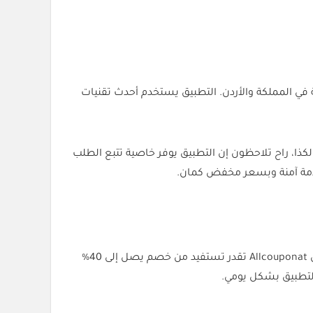
في المملكة والأردن. التطبيق يستخدم أحدث تقنيات
كذا، راح تلاحظون إن التطبيق يوفر خاصية تتبع الطلب
تطبيق Jeeny يعتبر من الخيارات المعروفة بالمشاوير والتوصيل داخل السعودية، ومع استخدام Jeeny promo code (AR8E) من Allcouponat تقدر تستفيد من خصم يصل إلى 40%
التطبيق بشكل يومي.