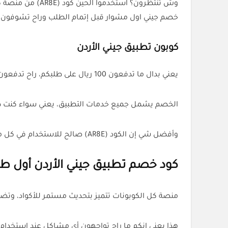
وش تنتظرون؟ اس
خصم جيني اول مشوار قبل إتمام الطلب وراح تشوفون 
كوبون تطبيق جيني الأردن
يعني بدال ما تدفعون 100 ريال على طلبكم، راح تدفعون 60 ريال بس، وهذا توفير كبير خاصة للي يستخدمون التطبيق بشكل متكرر.
الخصم يشمل جميع خدمات التطبيق، يعني سواء كنت طا
وأفضل شي إن الكود (AR8E) صالح للاستخدام في كل من السعودية والأردن، فما يهم وين أنت، المهم إنك تستفيد من الخصم أينما كنت.
كود خصم تطبيق جيني الأردن أول ط
منصة كل الكوبونات تتميز بتحديث مستمر للأكواد، وتضمن إن كل 
هذا يعني إنكم ما راح تواجهون أي مشاكل عند استخدام