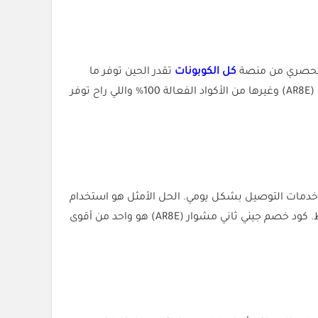
الحصري من منصة
كل الكوبونات
تقدر الحين توفر ما
يصل إلى 40% على طلباتك من تطبيق جيني الشهير للتوصيل والتنقل. تابعوا معنا لمعرفة كيف تستفيدون من أكواد خصم مثل (AR8E) وغيرها من الأكواد الفعالة 100% واللي راح توفر
م خدمات التوصيل بشكل يومي. الحل الأمثل هو استخدام
كود خصم تطبيق جيني اللي توفره منصة كل الكوبونات لتحصلون على خصم فوري بنسبة 40% يقلل من تكاليفكم بشكل ملحوظ. كود خصم جيني ثاني مشوار (AR8E) هو واحد من أقوى