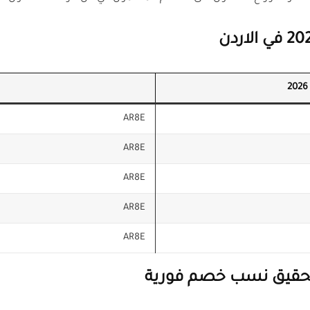
AR8E
AR8E
AR8E
AR8E
AR8E
تحقيق نسب خصم فورية