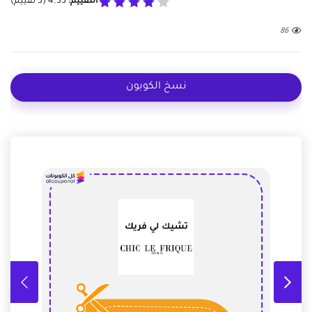
التقييم:
4.33
(
3
تقييم)
86
نسخ الكوبون