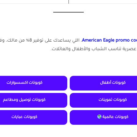
American Eagle promo co
عصرية تناسب الشباب والأطفال والعائلات.
كوبونات أطفال
كوبونات اكسسوارات
كوبونات تموينات
كوبونات توصيل ومطاعم
كوبونات عالمية
كوبونات عبايات