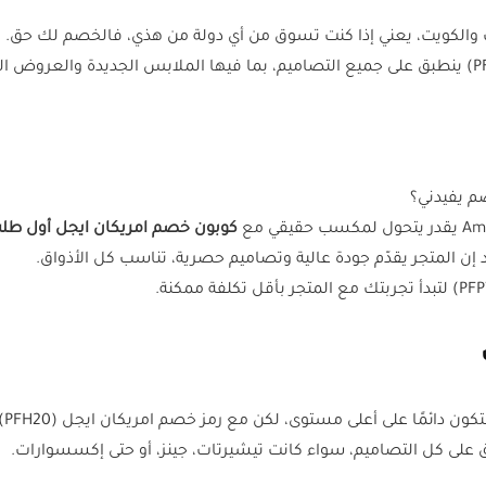
ات والكويت، يعني إذا كنت تسوق من أي دولة من هذي، فالخصم لك حق.
م يفيدني؟
كوبون خصم امريكان ايجل أول ط
ى أعلى مستوى، لكن مع رمز خصم امريكان ايجل (PFH20)، الأمور بتكون أفضل.
 على كل التصاميم، سواء كانت تيشيرتات، جينز، أو حتى إكسسوارات.