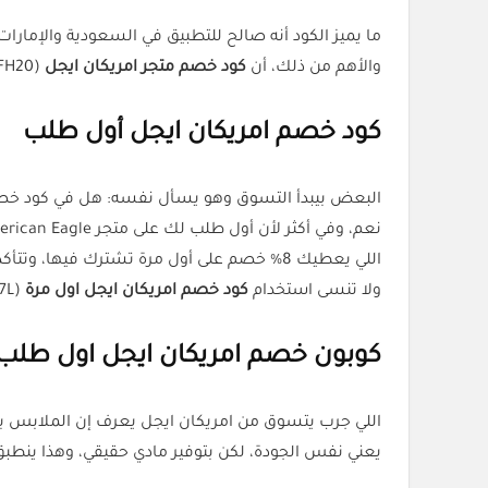
ما يميز الكود أنه صالح للتطبيق في السعودية والإمار
والأهم من ذلك، أن
كود خصم متجر امريكان ايجل
(PFH20) ينطبق على جميع التصاميم، بما فيها الملابس الجديدة والعروض الحالية.
كود خصم امريكان ايجل أول طلب
البعض بيبدأ التسوق وهو يسأل نفسه: هل في كود خص
نعم، وفي أكثر لأن أول طلب لك على متجر American Eagle يقدر يتحول لمكسب حقيقي مع
اللي يعطيك 8% خصم على أول مرة تشترك فيها، وتتأكد إن المتجر يقدّم جودة عالية وتصاميم حصرية، تناسب كل الأذواق.
ولا تنسى استخدام
كود خصم امريكان ايجل اول مرة
(PFP7L) لتبدأ تجربتك مع المتجر بأقل تكلفة ممكنة.
كوبون خصم امريكان ايجل اول طلب
اللي جرب يتسوق من امريكان ايجل يعرف إن الملابس بتكون دائمًا عل
يعني نفس الجودة، لكن بتوفير مادي حقيقي، وهذا ينطبق