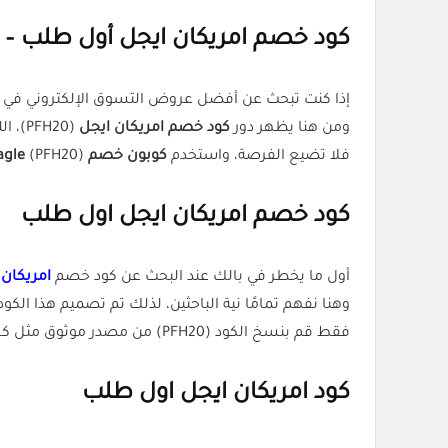
كود خصم امريكان ايجل أول طلب – خصم 8% من موقع Eagle
إذا كنت تبحث عن أفضل عروض التسوق الإلكتروني في ا
ومن هنا يظهر دور
كود خصم امريكان ايجل
(PFH20)، اللي يوفر لك 8% على أول طلب من المتجر، سواء كنت تسوق لنفسك أو لأهلك أو حتى لعيدك.
فلا تضيع الفرصة، واستخدم
كوبون خصم American Eagle
(PFH20) اليوم، واغتنم الخصم الفوري والمباشر.
كود خصم امريكان ايجل اول طلب
أول ما يخطر في بالك عند البحث عن كود خصم
امريكان 
وهنا نفهم تمامًا نية الباحثين، لذلك تم تصميم هذا الك
فقط قم بنسخ الكود (PFH20) من مصدر موثوق مثل كل الكوبونات، ولصقه أثناء إنهاء الطلب، واستمتع بخصم فوري 8%.
كود امريكان ايجل اول طلب