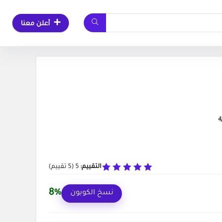
أعلن معنا
ة
التقييم:
5
(
5
تقييم)
8%
نسخ الكوبون