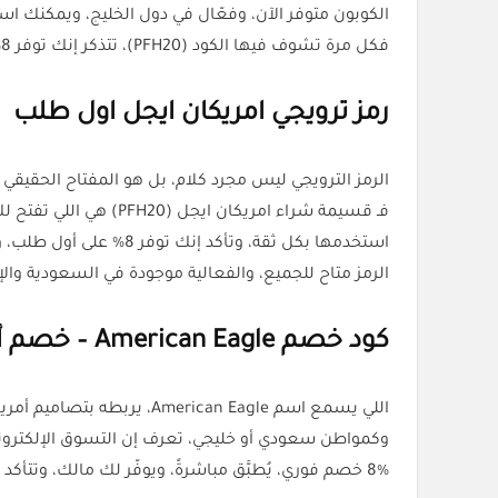
الكوبون متوفر الآن، وفعّال في دول الخليج، ويمكنك ا
فكل مرة تشوف فيها الكود (PFH20)، تتذكر إنك توفر 8% على كل شيء تقريبًا داخل المتجر.
رمز ترويجي امريكان ايجل اول طلب
الرمز الترويجي ليس مجرد كلام، بل هو المفتاح الحقيقي 
فـ قسيمة شراء امريكان ايجل (PFH20) هي اللي تفتح لك الباب للتوفير، وتجعل كل عملية شراء تتحول لتجربة مميزة.
استخدمها بكل ثقة، وتأكد إنك توفر 8% على أول طلب، ومن دون أي شروط معقدة.
الرمز متاح للجميع، والفعالية موجودة في السعودية والإ
كود خصم American Eagle – خصم أمريكي مع جودة محلية
اللي يسمع اسم American Eagle، يربطه بتصاميم أمريكية مميزة، لكن مع خدمات محلية وشحن سريع إلى دول الخليج.
وكمواطن سعودي أو خليجي، تعرف إن التسوق الإلكتروني
8% خصم فوري، يُطبَّق مباشرةً، ويوفّر لك مالك، وتتأكد إن المنتجات توصلك بسرعة وفي وقت محدد.