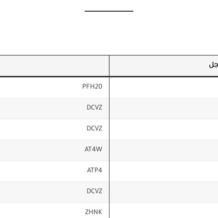
جل
PFH20
DCVZ
DCVZ
AT4W
ATP4
DCVZ
ZHNK