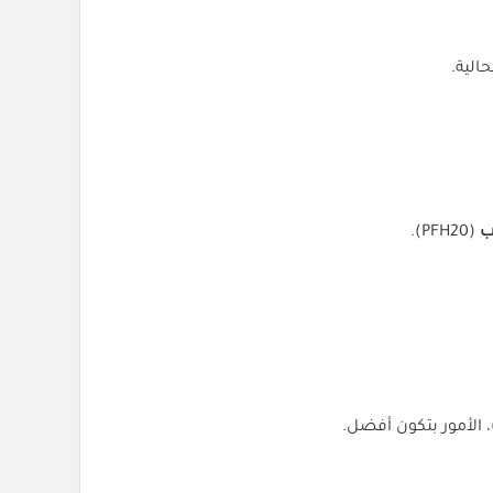
لب
(PFH20).