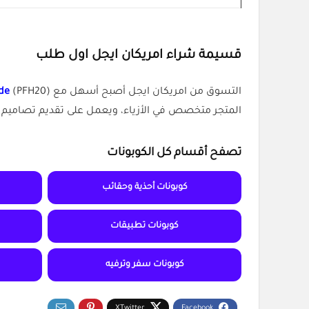
قسيمة شراء امريكان ايجل اول طلب
التسوق من امريكان ايجل أصبح أسهل مع
(PFH20)، اللي يساعدك على توفير 8% من مالك، وفي كل مرة تسوق فيها.
de
المتجر متخصص في الأزياء، ويعمل على تقديم تصاميم 
تصفح أقسام كل الكوبونات
كوبونات أحذية وحقائب
كوبونات تطبيقات
كوبونات سفر وترفيه