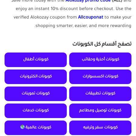
Save more today with the
Alokozay promo code
(ALL)
and
enjoy an instant 10% discount before checkout. Use the
verified Alokozay coupon from
Allcouponat
to make your
shopping smarter, easier, and more rewarding.
تصفح أقسام كل الكوبونات
كوبونات أحذية وحقائب
كوبونات أطفال
كوبونات اكسسوارات
كوبونات الكترونيات
كوبونات تطبيقات
كوبونات تموينات
كوبونات توصيل ومطاعم
كوبونات خدمات
كوبونات سفر وترفيه
كوبونات عالمية