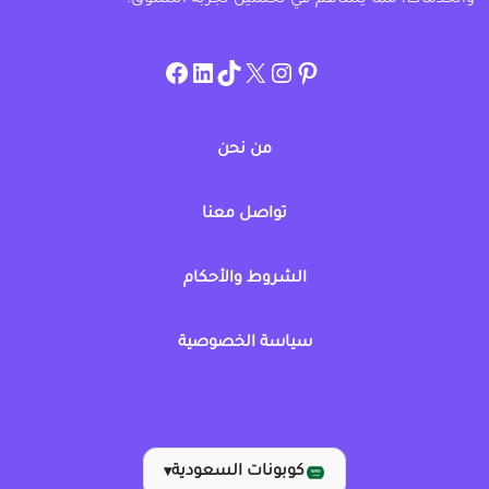
والخدمات، مما يساهم في تحسين تجربة التسوق.
instagram.com/allcouponat
facebook
linkedin
TikTok
twitter
pinterest
من نحن
تواصل معنا
الشروط والأحكام
سياسة الخصوصية
كوبونات السعودية
▾