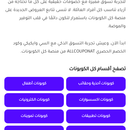
لتجربة تسوق مميزة مع خصومات حقيقية على كل ما تحتاجه من
أزياء تناسب كل أفراد العائلة. لا تنسى تتابع العروض الجديدة على
منصة كل الكوبونات باستمرار لتكون دائمًا في قلب التوفير
والموضة.
ابدأ الآن، وعيش تجربة التسوق الذكي مع السي وايكيكي وكود
الخصم الحصري ALLCOUPONAT من منصة كل الكوبونات.
تصفح أقسام كل الكوبونات
كوبونات أحذية وحقائب
كوبونات أطفال
كوبونات اكسسوارات
كوبونات الكترونيات
كوبونات تطبيقات
كوبونات تموينات