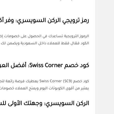
رمز ترويجي الركن السويسري: وفر أ
الكود فعّال فقط للعملاء داخل السعودية ويضمن لك 
كود خصم Swiss Corner: أفضل العروض لعام 2026
يعتبر من أقوى الكوبونات اليوم ويمنح العملاء خصوما
الركن السويسري: وجهتك الأولى للس