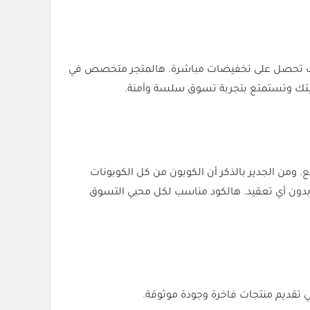
ليك تحصل على تخفيضات مباشرة. هالمتجر متخصص في
يتك وتستمتع بتجربة تسوق سلسة وآمنة.
الأصلية، كود خصم الركن السويسري (SC9) يعطيك تخفيض 6% مباشر عند الدفع. ومن الجدير بالذكر أن الكوبون من كل الكوبونات
ون أي تعقيد. هالكود مناسب لكل محبي التسوق
 تقديم منتجات فاخرة وجودة موثوقة.