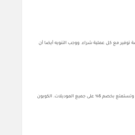
 على خصومات إضافية أو عروض خاصة. رمز خصم الركن السويسري (SC9) يعطيك فرصة توفير مع كل عملية شراء. ووجب التنويه أيضا أن
كود خصم Swiss Corner (SC9) يعطيك فرصة رائعة لتجربة الساعات الأصلية بأسعار أقل. تقدر تستخدمه على الموقع مباشرة وتستمتع بخصم 6% على جميع الموديلات. الكوبون