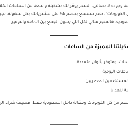
جودة لا تضاهى. المتجر يوفّر لك تشكيلة واسعة من الساعات الكلاس
مع استخدام كود خصم الركن السويسري (SC9) من “كل الكوبونات”، ت
ة. هالمتجر مثالي لكل اللي يحبون الجمع بين الأناقة والتوفير.
لتنا المميزة من الساعات
ات، ومتوفر بألوان متعددة.
طات اليومية.
 المستخدمين العصريين.
 للهدايا.
خصم 6% باستخدام أكواد الخصم من كل الكوبونات وفعّالة داخل السعودية فقط. قسي