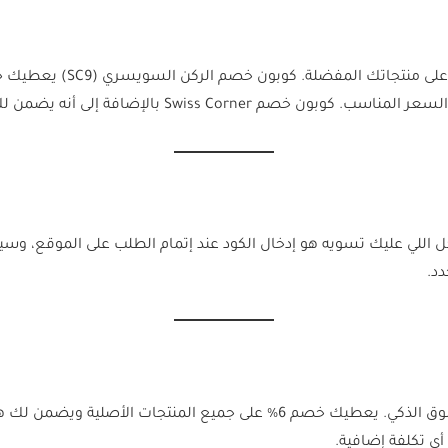
الكوبونات توفر طريقة سريعة
لى أنه يضمن لك هكذا توفير إضافي عند الشراء من المتجر.
سويسري (SC9) بسيط وسريع. كل اللي عليك تسويه هو إدخال الكود عند إتمام الطلب ع
د.
كوبون الركن السويسري (SC9) مناسب لكل محبي التسوق الذكي. يعطيك خصم 6% على
ي تكلفة إضافية.