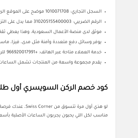
السجل التجاري: 1010071708 موضح على الموقع الرسمي مما يعزز مصداقية المتجر.
الرقم الضريبي: 310205155400003 مما يدل على التزامه بالأنظمة التجارية داخل المملكة.
موثق لدى منصة الأعمال السعودية، وهذا يعطي ثقة 
يوفر وسائل دفع متعددة وآمنة مثل مدى، فيزا، ماستر كارد، وSTC Pay لتسهيل ع
خدمة العملاء متاحة عبر الهاتف: +966920017991 للرد على الاستفسارات بسرعة.
يقدم مجموعة واسعة من المنتجات تشمل الساعات ال
كود خصم الركن السويسري أول طلب
لو هذي أول مرة تتسوق من Swiss Corner، عندك فرصة خاصة مع كود خصم
مناسب لكل اللي يحبون يجربون الساعات الأصلية بأسع