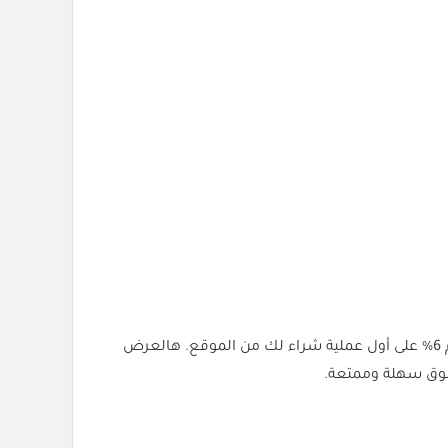
أول طلب (SC9). يعطيك خصم 6% على أول عملية شراء لك من الموقع. هالعرض
سوق سهلة وممتعة.