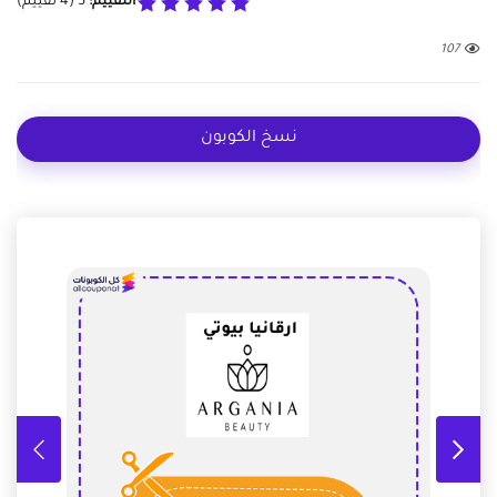
التقييم:
5
(
4
تقييم)
107
نسخ الكوبون