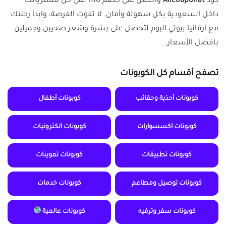
كود
Allcouponat
واحصل على خصم 10% على كل مشترياتك
داخل السعودية بكل سهولة وأمان. لا تفوت الفرصة، وابدأ رحلتك
مع أرقانيا بيوتي اليوم لتحصل على بشرة وشعر صحيين وجميلين
بأفضل الأسعار.
تصفح أقسام كل الكوبونات
كوبونات أحذية وحقائب
كوبونات أطفال
كوبونات اكسسوارات
كوبونات الكترونيات
كوبونات تطبيقات
كوبونات تموينات
كوبونات توصيل ومطاعم
كوبونات خدمات
كوبونات سفر وترفيه
كوبونات عالمية